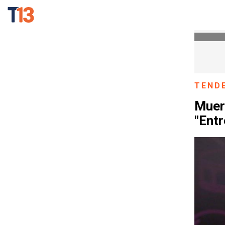
TEND
Muere
"Entr