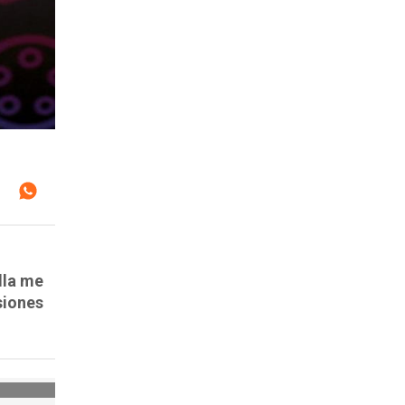
lla me
siones