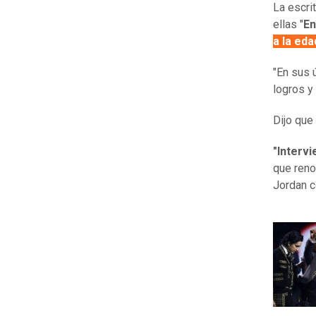
La escri
ellas "
En
a la ed
"En sus 
logros y
Dijo que
"Interv
que reno
Jordan 