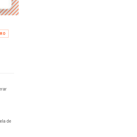
IRO
erar
ela de