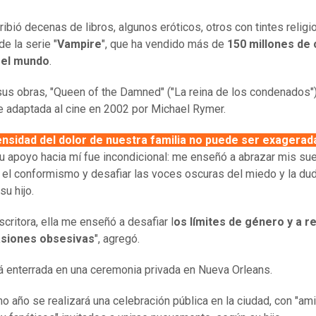
ribió decenas de libros, algunos eróticos, otros con tintes religi
e la serie "
Vampire
", que ha vendido más de
150 millones de 
 el mundo
.
sus obras, "Queen of the Damned" ("La reina de los condenados")
e adaptada al cine en 2002 por Michael Rymer.
nsidad del dolor de nuestra familia no puede ser exagerad
u apoyo hacia mí fue incondicional: me enseñó a abrazar mis su
 el conformismo y desafiar las voces oscuras del miedo y la dud
su hijo.
critora, ella me enseñó a desafiar l
os límites de género y a r
asiones obsesivas
", agregó.
á enterrada en una ceremonia privada en Nueva Orleans.
mo año se realizará una celebración pública en la ciudad, con "am