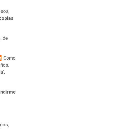
osos,
copias
, de
a
. Como
eños,
a",
endirme
igos,