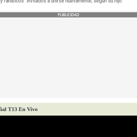
 y fanáticos" invitados a unirse nuevamente, según su hijo.
PUBLICIDAD
ñal T13 En Vivo