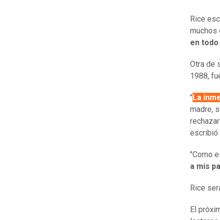
Rice esc
muchos d
en todo
Otra de 
1988, fu
"
La inme
madre, s
rechazar
escribió 
"Como es
a mis p
Rice ser
El próxi