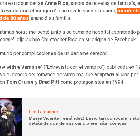
tora estadounidense
Anne Rice,
autora de novelas de fantasía, e
trevista con el vampiro
", que revolucionó el género,
murió el
ad de 80 años
, anunció su familia.
últimas horas me senté junto a su cama de hospital asombrado 
 coraje", dijo su hijo Christopher Rice en su página de Facebook.
 murió por complicaciones de un derrame cerebral.
iew with a Vampire
" ("Entrevista con el vampiro"), publicada en 
vó el género del romance de vampiros, fue adaptada al cine por 
con
Tom Cruise y Brad Pitt
como protagonistas en 1994.
Lee También >
Muere Vicente Fernández: La no tan conocida histo
detrás de dos de sus canciones más icónicas