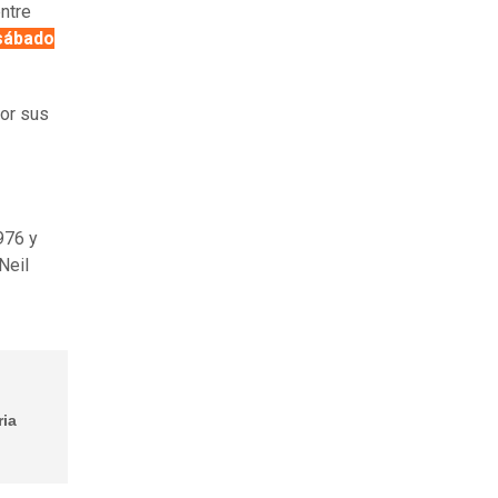
ntre
 sábado
por sus
1976 y
Neil
ria