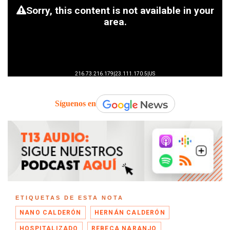
Síguenos en
ETIQUETAS DE ESTA NOTA
NANO CALDERÓN
HERNÁN CALDERÓN
HOSPITALIZADO
REBECA NARANJO