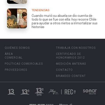
TENDENCIAS
Cuando murió su abuela se dio cuenta de
todo lo que se fue con ella: hoy recorre Chile
para ayudar a otros nietos a inmortalizar sus
historias
QUIÉNES SOMOS
TRABAJA CON NOSOTROS
ÁREA
CERTIFICADO DE
COMERCIAL
HONORARIOS 2012
POLÍTICAS COMERCIALES
MEDICIÓN ANTENAS
PROVEEDORES
CONTACTO
BRANDED CONTENT