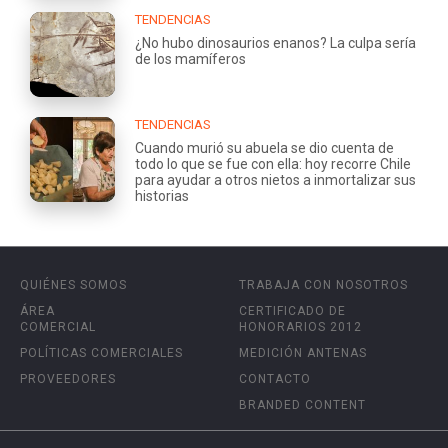
TENDENCIAS
¿No hubo dinosaurios enanos? La culpa sería
de los mamíferos
TENDENCIAS
Cuando murió su abuela se dio cuenta de
todo lo que se fue con ella: hoy recorre Chile
para ayudar a otros nietos a inmortalizar sus
historias
QUIÉNES SOMOS
TRABAJA CON NOSOTROS
ÁREA
CERTIFICADO DE
COMERCIAL
HONORARIOS 2012
POLÍTICAS COMERCIALES
MEDICIÓN ANTENAS
PROVEEDORES
CONTACTO
BRANDED CONTENT