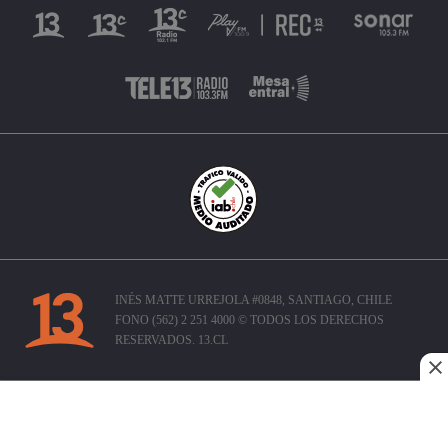
INÉS MATTE URREJOLA #0848, SANTIAGO, CHILE
FONO (562) 2 251 4000 © TODOS LOS DERECHOS
RESERVADOS. 13.CL