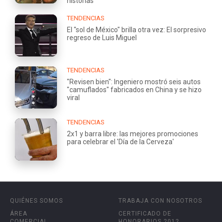
historias
TENDENCIAS
El "sol de México" brilla otra vez: El sorpresivo
regreso de Luis Miguel
TENDENCIAS
"Revisen bien": Ingeniero mostró seis autos
"camuflados" fabricados en China y se hizo
viral
TENDENCIAS
2x1 y barra libre: las mejores promociones
para celebrar el 'Día de la Cerveza'
QUIÉNES SOMOS
TRABAJA CON NOSOTROS
ÁREA
CERTIFICADO DE
COMERCIAL
HONORARIOS 2012