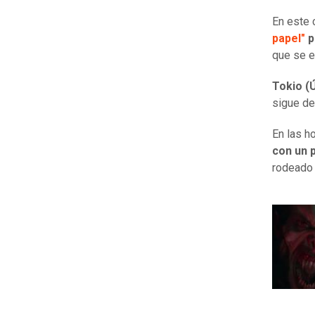
En este 
papel"
p
que se e
Tokio (
sigue de
En las h
con un 
rodeado 