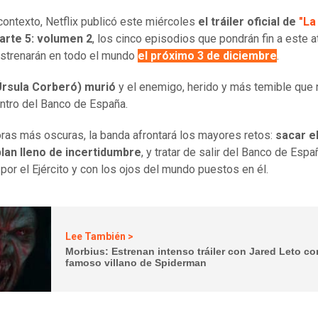
contexto, Netflix publicó este miércoles
el tráiler oficial de
"La
arte 5: volumen 2
, los cinco episodios que pondrán fin a este a
strenarán en todo el mundo
el próximo 3 de diciembre
.
Úrsula Corberó) murió
y el enemigo, herido y más temible que 
ntro del Banco de España.
oras más oscuras, la banda afrontará los mayores retos:
sacar e
plan lleno de incertidumbre
, y tratar de salir del Banco de Espa
por el Ejército y con los ojos del mundo puestos en él.
Lee También >
Morbius: Estrenan intenso tráiler con Jared Leto co
famoso villano de Spiderman