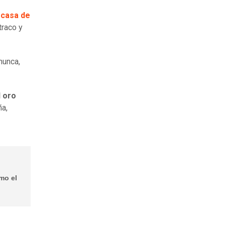
 casa de
traco y
nunca,
l oro
ña,
mo el