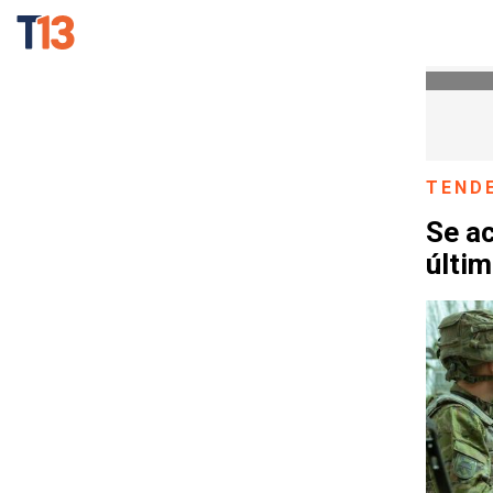
TEND
Se ac
últim