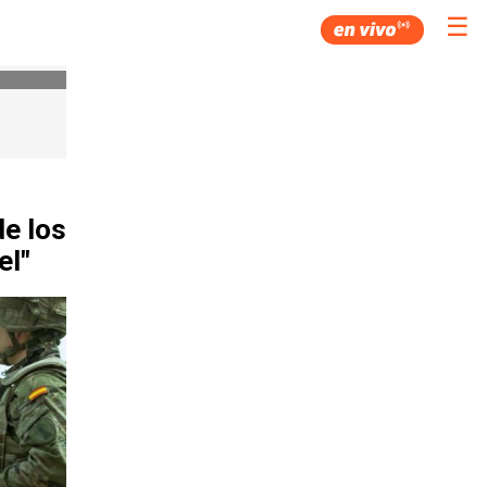
☰
de los
el"