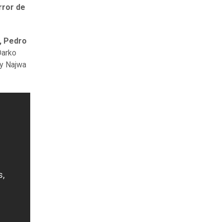
rror de
o, Pedro
Darko
 y Najwa