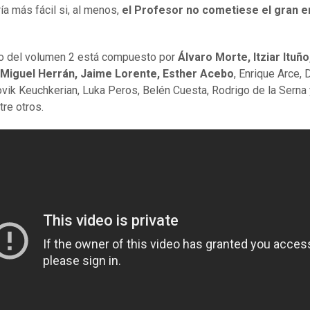
ía más fácil si, al menos,
el Profesor no cometiese el gran e
to del volumen 2 está compuesto por
Álvaro Morte, Itziar Ituñ
 Miguel Herrán, Jaime Lorente, Esther Acebo
, Enrique Arce, 
ovik Keuchkerian, Luka Peros, Belén Cuesta, Rodrigo de la Serna
tre otros.