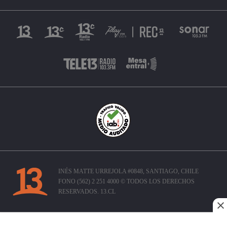
INÉS MATTE URREJOLA #0848, SANTIAGO, CHILE
FONO (562) 2 251 4000 © TODOS LOS DERECHOS
RESERVADOS. 13.CL