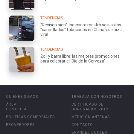
TENDENCIAS
"Revisen bien": Ingeniero mostró seis autos
"camuflados" fabricados en China y se hizo
viral
TENDENCIAS
2x1 y barra libre: las mejores promociones
para celebrar el 'Día de la Cerveza'
QUIÉNES SOMOS
TRABAJA CON NOSOTROS
ÁREA
CERTIFICADO DE
COMERCIAL
HONORARIOS 2012
POLÍTICAS COMERCIALES
MEDICIÓN ANTENAS
PROVEEDORES
CONTACTO
BRANDED CONTENT