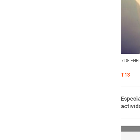
7 DE ENER
T13
Especia
activid