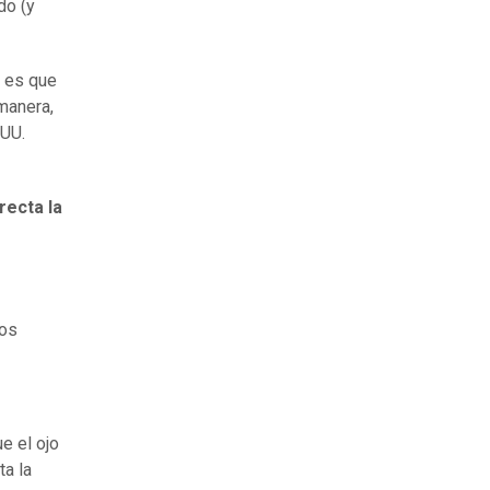
do (y
r es que
manera,
.UU.
recta la
los
e el ojo
ta la