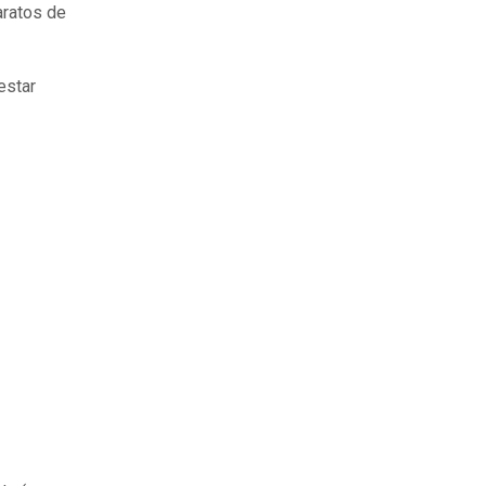
aratos de
estar