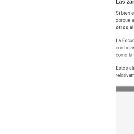
Las zan
Si bien 
porque a
otros a
La Escue
con hoja
como la 
Estos al
relativa