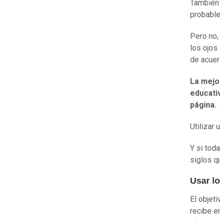
También 
probable
Pero no
los ojos
de acuer
La mejo
educati
página.
Utilizar
Y si tod
siglos qu
Usar lo
El objet
recibe e