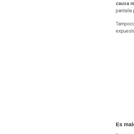
causa ni
pantalla
Tampoco 
expuesto
Es mal