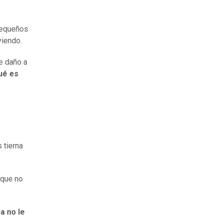
pequeños
viendo.
ce daño a
qué es
 tierna
 que no
a no le