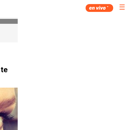
☰
 te