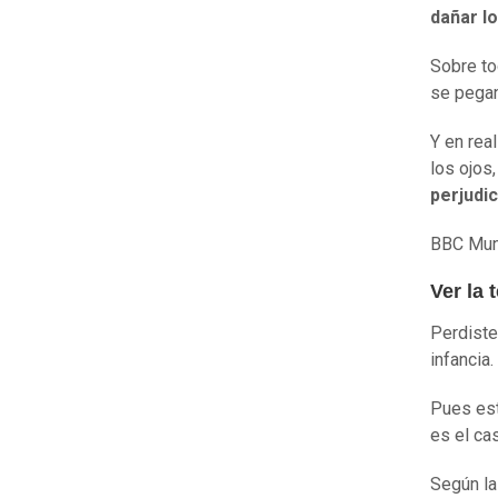
dañar lo
Sobre to
se pegan
Y en rea
los ojos
perjudic
BBC Mund
Ver la 
Perdiste
infancia.
Pues est
es el ca
Según la