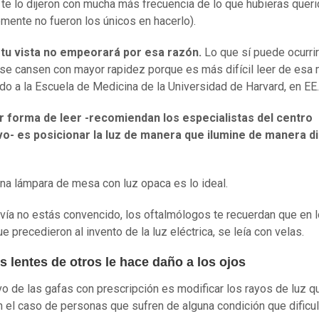
te lo dijeron con mucha más frecuencia de lo que hubieras queri
mente no fueron los únicos en hacerlo).
,
tu vista no empeorará por esa razón.
Lo que sí puede ocurri
 se cansen con mayor rapidez porque es más difícil leer de esa 
do a la Escuela de Medicina de la Universidad de Harvard, en EE
r forma de leer -recomiendan los especialistas del centro
vo- es posicionar la luz de manera que ilumine de manera di
 una lámpara de mesa con luz opaca es lo ideal.
avía no estás convencido, los oftalmólogos te recuerdan que en 
e precedieron al invento de la luz eléctrica, se leía con velas.
s lentes de otros le hace daño a los ojos
ivo de las gafas con prescripción es modificar los rayos de luz qu
n el caso de personas que sufren de alguna condición que dificul