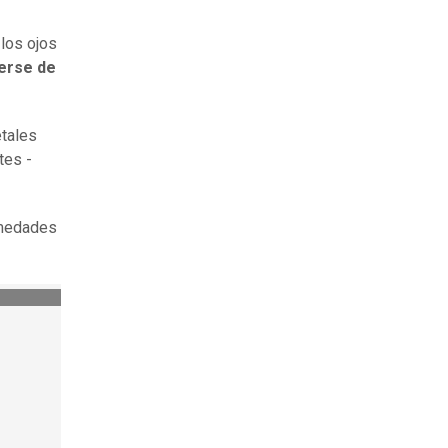
 los ojos
erse de
etales
tes -
rmedades