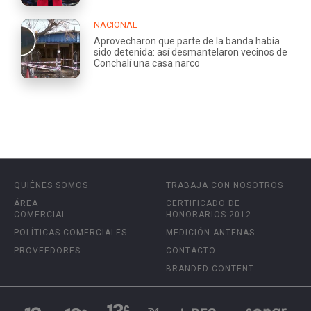
NACIONAL
Aprovecharon que parte de la banda había
sido detenida: así desmantelaron vecinos de
Conchalí una casa narco
QUIÉNES SOMOS
TRABAJA CON NOSOTROS
ÁREA
CERTIFICADO DE
COMERCIAL
HONORARIOS 2012
POLÍTICAS COMERCIALES
MEDICIÓN ANTENAS
PROVEEDORES
CONTACTO
BRANDED CONTENT