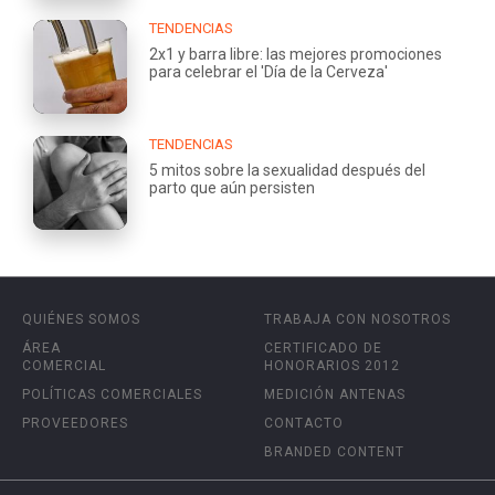
TENDENCIAS
2x1 y barra libre: las mejores promociones
para celebrar el 'Día de la Cerveza'
TENDENCIAS
5 mitos sobre la sexualidad después del
parto que aún persisten
QUIÉNES SOMOS
TRABAJA CON NOSOTROS
ÁREA
CERTIFICADO DE
COMERCIAL
HONORARIOS 2012
POLÍTICAS COMERCIALES
MEDICIÓN ANTENAS
PROVEEDORES
CONTACTO
BRANDED CONTENT