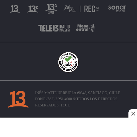
INÉS MATTE URREJOLA #0848, SANTIAGO, CHILE
FONO (562) 2 251 4000 © TODOS LOS DERECHOS
RESERVADOS. 13.CL