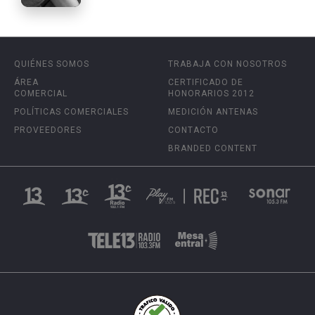
QUIÉNES SOMOS
TRABAJA CON NOSOTROS
ÁREA
CERTIFICADO DE
COMERCIAL
HONORARIOS 2012
POLÍTICAS COMERCIALES
MEDICIÓN ANTENAS
PROVEEDORES
CONTACTO
BRANDED CONTENT