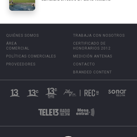
QUIÉNES SOMOS
TRABAJA CON NOSOTROS
ÁREA
CERTIFICADO DE
COMERCIAL
HONORARIOS 2012
POLÍTICAS COMERCIALES
MEDICIÓN ANTENAS
PROVEEDORES
CONTACTO
BRANDED CONTENT