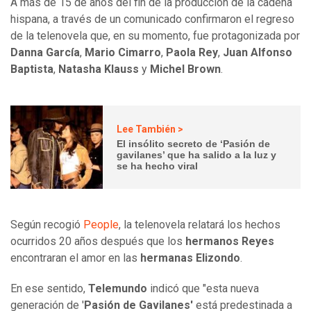
A más de 15 de años del fin de la producción de la cadena
hispana, a través de un comunicado confirmaron el regreso
de la telenovela que, en su momento, fue protagonizada por
Danna García
,
Mario Cimarro
,
Paola Rey
,
Juan Alfonso
Baptista
,
Natasha Klauss
y
Michel Brown
.
Lee También >
El insólito secreto de ‘Pasión de
gavilanes’ que ha salido a la luz y
se ha hecho viral
Según recogió
People
, la telenovela relatará los hechos
ocurridos 20 años después que los
hermanos Reyes
encontraran el amor en las
hermanas Elizondo
.
En ese sentido,
Telemundo
indicó que "esta nueva
generación de '
Pasión de Gavilanes'
está predestinada a