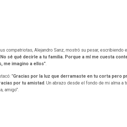
us compatriotas, Alejandro Sanz, mostró su pesar, escribiendo 
"No sé qué decirle a tu familia. Porque a mí me cuesta cont
s, me imagino a ellos"
.
tacó: "
Gracias por la luz que derramaste en tu corta pero p
racias por tu amistad
. Un abrazo desde el fondo de mi alma a tu
, amigo".