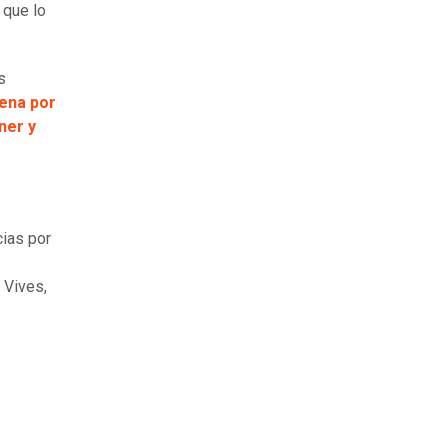
que lo
s
tena por
ner y
cias por
s Vives,