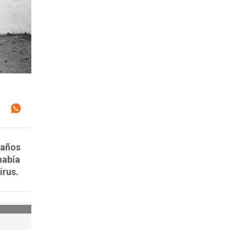
 años
había
irus.