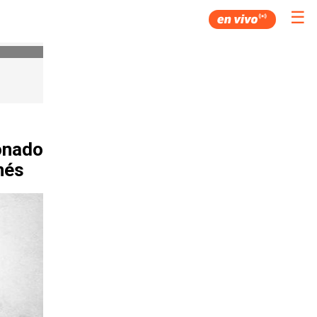
☰
ionado
nés