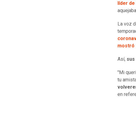
líder de
aquejaba
La voz d
temporad
coronavi
mostró 
Así,
sus
"Mi quer
tu amist
volvere
en refer