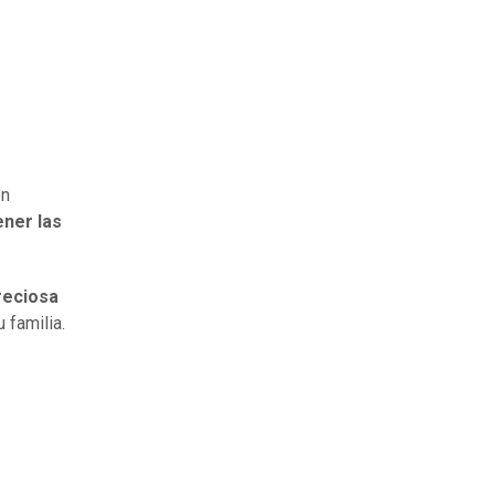
en
ener las
reciosa
 familia.