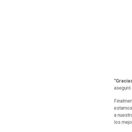
"Gracia
aseguró 
Finalmen
estamos 
a nuestr
los mejor