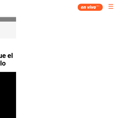
☰
ue el
lo