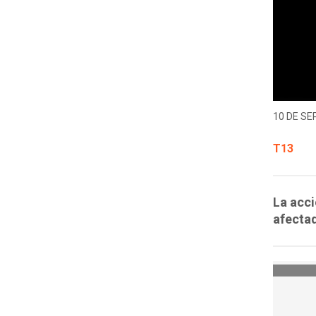
10 DE SE
T13
La acci
afectad