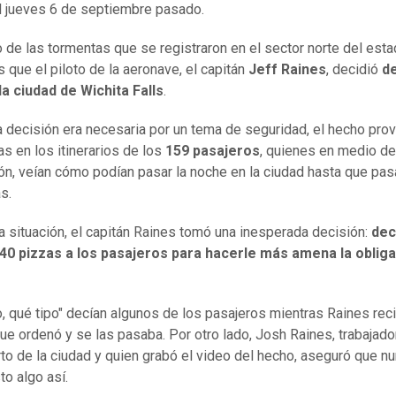
 jueves 6 de septiembre pasado.
 de las tormentas que se registraron en el sector norte del est
s que el piloto de la aeronave, el capitán
Jeff Raines
, decidió
de
la ciudad de Wichita Falls
.
la decisión era necesaria por un tema de seguridad, el hecho pro
s en los itinerarios de los
159 pasajeros
, quienes en medio de
ión, veían cómo podían pasar la noche en la ciudad hasta que pas
s.
a situación, el capitán Raines tomó una inesperada decisión:
dec
 40 pizzas a los pasajeros para hacerle más amena la oblig
o, qué tipo" decían algunos de los pasajeros mientras Raines reci
ue ordenó y se las pasaba. Por otro lado, Josh Raines, trabajado
to de la ciudad y quien grabó el video del hecho, aseguró que n
to algo así.