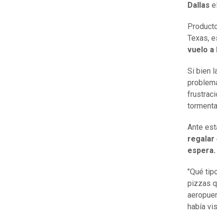
Dallas
el
Producto
Texas, e
vuelo a 
Si bien 
problema
frustrac
tormenta
Ante est
regalar
espera.
"Qué tip
pizzas q
aeropuer
había vis