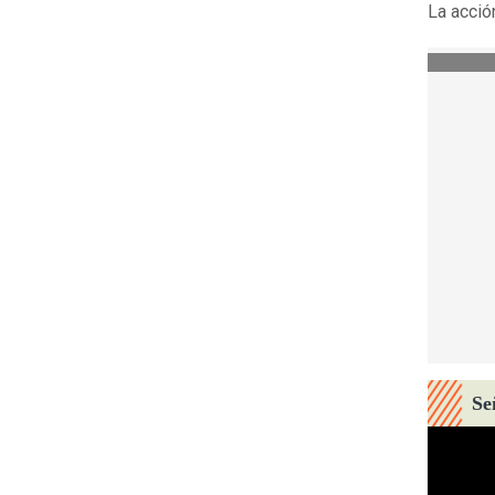
La acció
Se