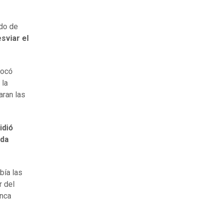
ado de
sviar el
vocó
 la
aran las
idió
ada
bía las
r del
unca