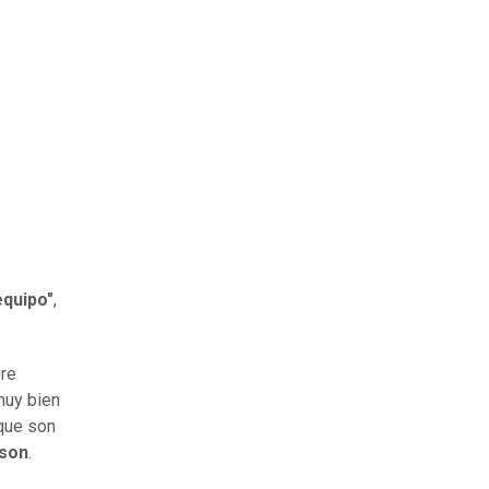
equipo"
,
pre
muy bien
 que son
son
.