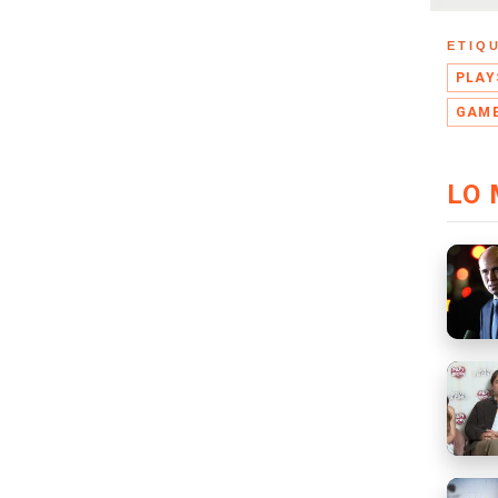
ETIQ
PLAY
GAM
LO 