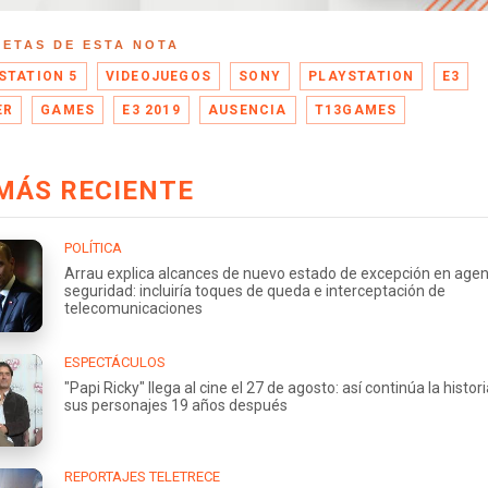
UETAS DE ESTA NOTA
STATION 5
VIDEOJUEGOS
SONY
PLAYSTATION
E3
ER
GAMES
E3 2019
AUSENCIA
T13GAMES
MÁS RECIENTE
POLÍTICA
Arrau explica alcances de nuevo estado de excepción en age
seguridad: incluiría toques de queda e interceptación de
telecomunicaciones
ESPECTÁCULOS
"Papi Ricky" llega al cine el 27 de agosto: así continúa la histor
sus personajes 19 años después
REPORTAJES TELETRECE