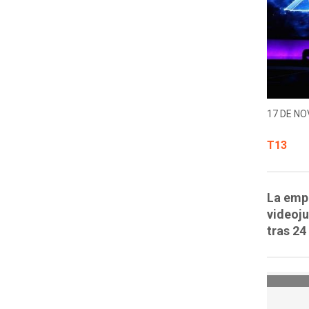
17 DE NO
T13
La empr
videoju
tras 24