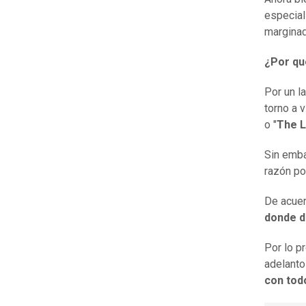
especial
marginad
¿Por qu
Por un l
torno a 
o "
The L
Sin emba
razón po
De acuer
donde d
Por lo p
adelanto
con tod