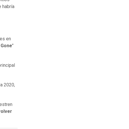
e habría
des en
 Gone
"
rincipal
ra 2020,
uestren
volver