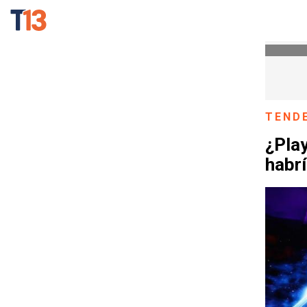
TEND
¿Play
habrí