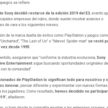
ojuegos se refiere.
te Sony decidió restarse de la edición 2019 del E3
, evento q
incipales empresas del rubro, donde suelen mostrar avances o
s de cara a los siguientes meses.
ión de la marca dueña de éxitos como PlayStation y juegos com
 "Uncharted", "The Last of Us" o "Marvel: Spider-man"
se restó p
 vez desde 1995
.
entido, aseguraron que "conforme la industria evoluciona,
Sony
tive Entertainment
sigue buscando oportunidades originales d
 con la comunidad".
cionados de PlayStation lo significan todo para nosotros y
s innovar
, pensar diferente y experimentar con nuevas formas
 a los jugadores. Como resultado,
hemos decidido no participar
019
”, añadieron.
en, si bien desde la compañía apuntan a las anteriores razones; s