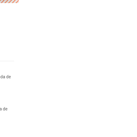
nda de
ia de