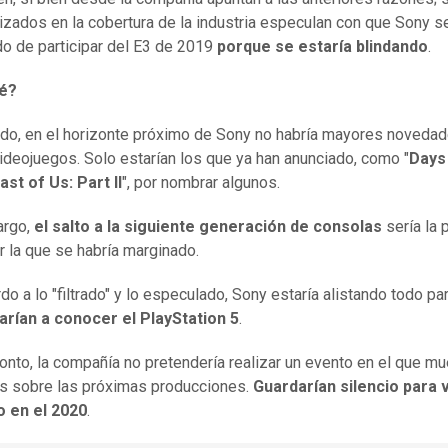
izados en la cobertura de la industria especulan con que Sony s
o de participar del E3 de 2019
porque se estaría blindando
.
é?
ado, en el horizonte próximo de Sony no habría mayores noveda
videojuegos. Solo estarían los que ya han anunciado, como "
Days
ast of Us: Part II
", por nombrar algunos.
rgo,
el salto a la siguiente generación de consolas
sería la p
r la que se habría marginado.
do a lo "filtrado" y lo especulado, Sony estaría alistando todo pa
arían a conocer el PlayStation 5
.
ronto, la compañía no pretendería realizar un evento en el que m
s sobre las próximas producciones.
Guardarían silencio para 
o en el 2020
.