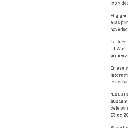
los vide
El gigan
a las pr
novedade
La decis
Of War",
primera
En ese s
Interac
conectar
"
Los afi
buscamo
deleitar
E3 de 2
Ahora bi