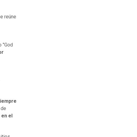
ue reúne
o "God
or
e
 siempre
 de
 en el
itios