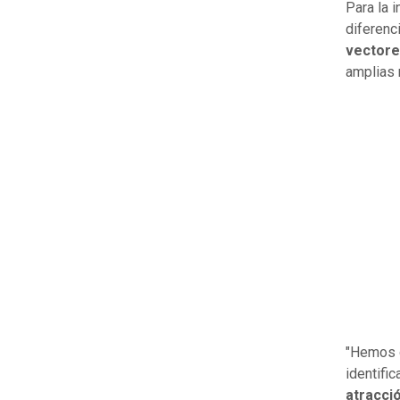
Para la i
diferenc
vectores
amplias 
"Hemos 
identifi
atracci