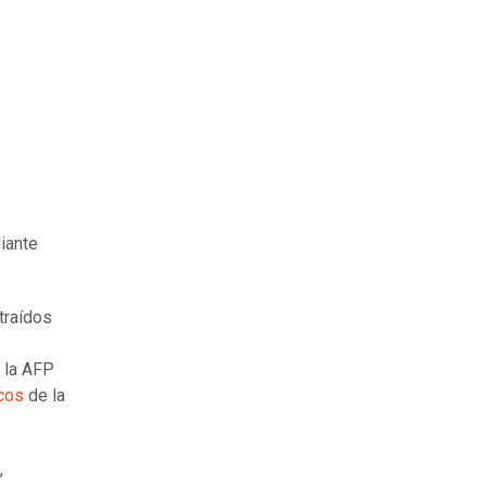
iante
traídos
 la AFP
cos
de la
,