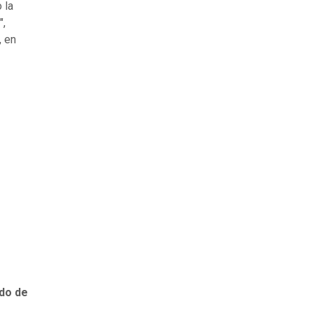
 la
",
, en
ado de