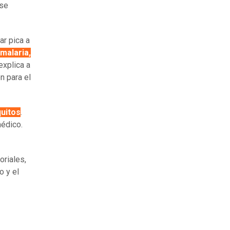
 se
r pica a
malaria,
 explica a
n para el
quitos
.
édico.
oriales,
o y el