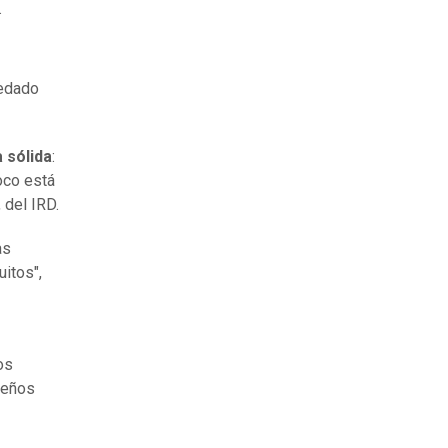
.
uedado
 sólida
:
oco está
 del IRD.
as
itos",
os
ueños