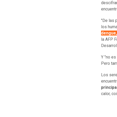
descifra
encuent
"De las 
los hum
dengue, 
la AFP F
Desarroll
Y "no es
Pero tam
Los sere
encuentr
princip
calor, c