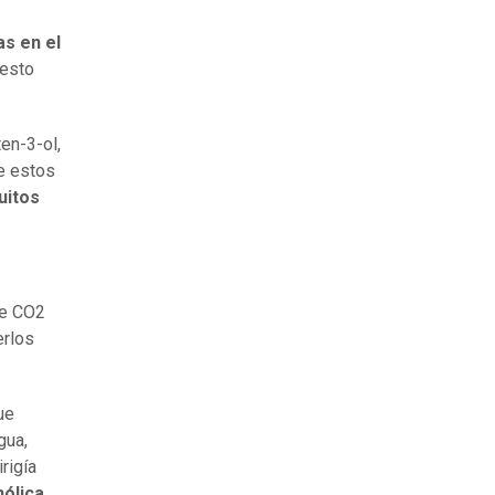
s en el
uesto
en-3-ol,
e estos
uitos
de CO2
erlos
ue
gua,
rigía
ólica.