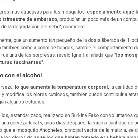
eres más atractivas para los mosquitos,
especialmente aquella
 trimestre de embarazo
, producían un poco más de un comp
 de la degradación del sebo", consideró.
ente, que un aumento tan pequeño de la dosis liberada de 1-oct
 también como alcohol de hongos, cambie el comportamiento d
 fue una de las sorpresas, reveló Ignell, al añadir que
"los mosq
turas fascinantes".
o con el alcohol
rveza,
lo que aumenta la temperatura corporal,
la cantidad 
 y modifica los olores cutáneos, también puede contribuir a atra
ún algunos estudios.
llos, estandarizado, realizado en Burkina Faso con voluntarios q
 una cerveza local y, unos días después, la misma cantidad de a
 que el mosquito Anopheles, principal vector de la malaria, se di
a los olores de
aquellos que habían tomado esa bebida alcoh