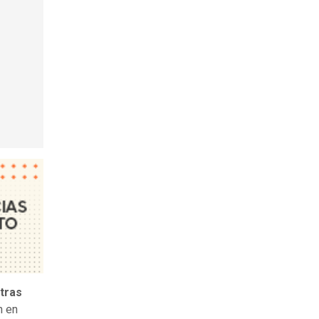
tras
n en