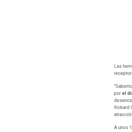
Las hem
receptor
"Sabemo
por
el d
desencad
Rickard I
atracció
A unos 1