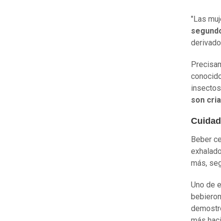
"Las muj
segundo
derivado
Precisam
conocido
insectos
son cria
Cuidad
Beber ce
exhalado
más, seg
Uno de e
bebieron
demostró
más haci