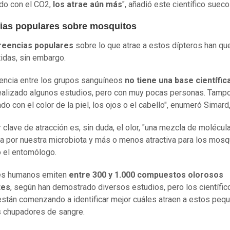
do con el CO2,
los atrae aún más
", añadió este científico sueco
ias populares sobre mosquitos
reencias populares
sobre lo que atrae a estos dípteros han q
das, sin embargo.
rencia entre los grupos sanguíneos
no tiene una base científica
ealizado algunos estudios, pero con muy pocas personas. Tamp
do con el color de la piel, los ojos o el cabello", enumeró Simard,
r clave de atracción es, sin duda, el olor, "una mezcla de molécul
a por nuestra microbiota y más o menos atractiva para los mosqu
ó el entomólogo.
es humanos emiten
entre 300 y 1.000 compuestos olorosos
tes
, según han demostrado diversos estudios, pero los científic
stán comenzando a identificar mejor cuáles atraen a estos peq
 chupadores de sangre.