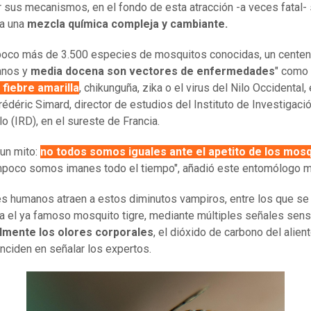
r sus mecanismos, en el fondo de esta atracción -a veces fatal-
ra una
mezcla química compleja y cambiante.
poco más de 3.500 especies de mosquitos conocidas, un centena
anos y
media docena son vectores de enfermedades
" como
fiebre amarilla
, chikunguña, zika o el virus del Nilo Occidental,
rédéric Simard, director de estudios del Instituto de Investigació
o (IRD), en el sureste de Francia.
 un mito:
no todos somos iguales ante el apetito de los mos
poco somos imanes todo el tiempo", añadió este entomólogo m
s humanos atraen a estos diminutos vampiros, entre los que se
a el ya famoso mosquito tigre, mediante múltiples señales sens
almente los olores corporales
, el dióxido de carbono del alient
oinciden en señalar los expertos.