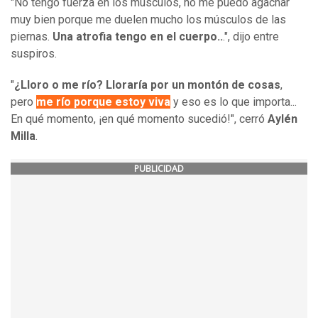
"No tengo fuerza en los músculos, no me puedo agachar
muy bien porque me duelen mucho los músculos de las
piernas.
Una atrofia tengo en el cuerpo..
.", dijo entre
suspiros.
"
¿Lloro o me río?
Lloraría por un montón de cosas
,
pero
me río porque estoy viva
y eso es lo que importa...
En qué momento, ¡en qué momento sucedió!", cerró
Aylén
Milla
.
PUBLICIDAD