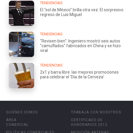
TENDENCIAS
El "sol de México" brilla otra vez: El sorpresivo
regreso de Luis Miguel
TENDENCIAS
"Revisen bien": Ingeniero mostró seis autos
"camuflados" fabricados en China y se hizo
viral
TENDENCIAS
2x1 y barra libre: las mejores promociones
para celebrar el 'Día de la Cerveza'
QUIÉNES SOMOS
TRABAJA CON NOSOTROS
ÁREA
CERTIFICADO DE
COMERCIAL
HONORARIOS 2012
POLÍTICAS COMERCIALES
MEDICIÓN ANTENAS