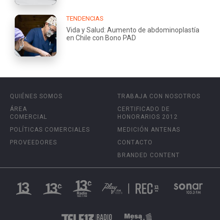
TENDENCIAS
Vida y Salud: Aumento de abdominoplastía
en Chile con Bono PAD
QUIÉNES SOMOS
TRABAJA CON NOSOTROS
ÁREA
CERTIFICADO DE
COMERCIAL
HONORARIOS 2012
POLÍTICAS COMERCIALES
MEDICIÓN ANTENAS
PROVEEDORES
CONTACTO
BRANDED CONTENT