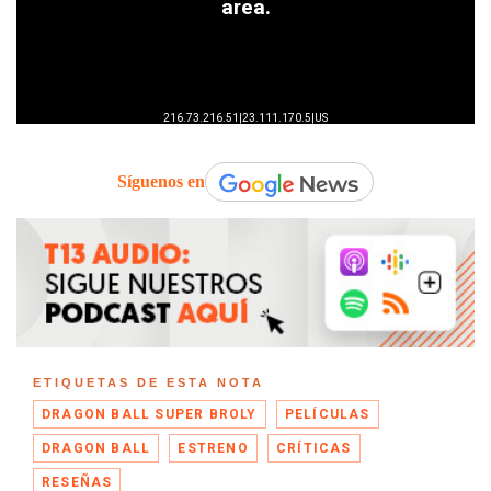
Síguenos en
ETIQUETAS DE ESTA NOTA
DRAGON BALL SUPER BROLY
PELÍCULAS
DRAGON BALL
ESTRENO
CRÍTICAS
RESEÑAS