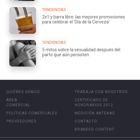
TENDENCIAS
2x1 y barra libre: las mejores promociones
para celebrar el 'Día de la Cerveza'
TENDENCIAS
5 mitos sobre la sexualidad después del
parto que aún persisten
QUIÉNES SOMOS
TRABAJA CON NOSOTROS
ÁREA
CERTIFICADO DE
COMERCIAL
HONORARIOS 2012
POLÍTICAS COMERCIALES
MEDICIÓN ANTENAS
PROVEEDORES
CONTACTO
BRANDED CONTENT