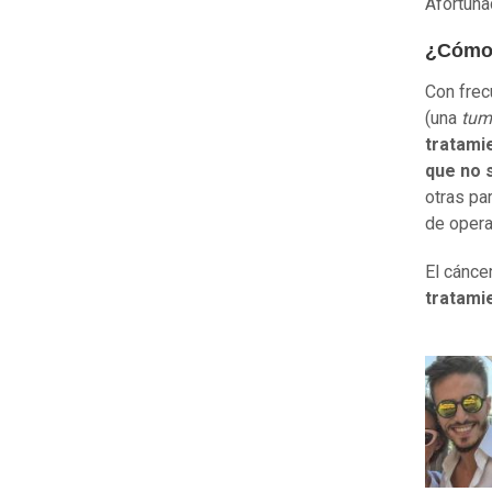
Afortuna
¿Cómo 
Con frec
(una
tum
tratami
que no 
otras pa
de operar
El cánce
tratami