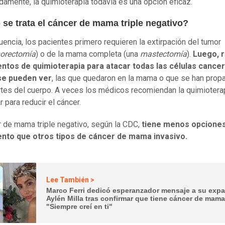
damente, la quimioterapia todavía es una opción eficaz.
se trata el cáncer de mama triple negativo?
uencia, los pacientes primero requieren la extirpación del tumor
orectomía
) o de la mama completa (una
mastectomía
).
Luego, r
entos de quimioterapia para atacar todas las células cance
se pueden ver
, las que quedaron en la mama o que se han prop
rtes del cuerpo. A veces los médicos recomiendan la quimiotera
 para reducir el cáncer.
r de mama triple negativo, según la CDC,
tiene menos opcione
ento que otros tipos de cáncer de mama invasivo.
Lee También >
Marco Ferri dedicó esperanzador mensaje a su expa
Aylén Milla tras confirmar que tiene cáncer de mama
"Siempre creí en ti"