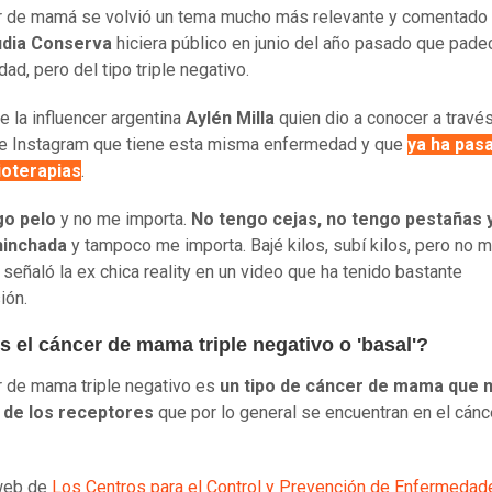
r de mamá se volvió un tema mucho más relevante y comentado
udia Conserva
hiciera público en junio del año pasado que pade
ad, pero del tipo triple negativo.
e la influencer argentina
Aylén Milla
quien dio a conocer a travé
e Instagram que tiene esta misma enfermedad y que
ya ha pas
ioterapias
.
go pelo
y no me importa.
No tengo cejas, no tengo pestañas 
hinchada
y tampoco me importa. Bajé kilos, subí kilos, pero no 
, señaló la ex chica reality en un video que ha tenido bastante
ión.
 el cáncer de mama triple negativo o 'basal'?
r de mama triple negativo es
un tipo de cáncer de mama que n
 de los receptores
que por lo general se encuentran en el cánc
 web de
Los Centros para el Control y Prevención de Enfermedad