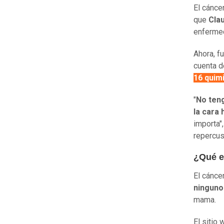
El cánce
que
Cla
enfermed
Ahora, fu
cuenta d
16 quim
"
No ten
la cara 
importa"
repercus
¿Qué es
El cánce
ninguno
mama.
El sitio