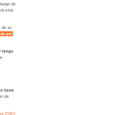
 luego de
cía esta
s de su
ado por
y tengo
me
o tiene
er de
es (CDC)