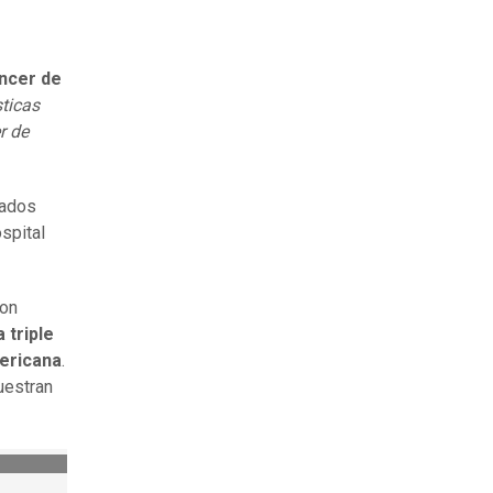
ncer de
sticas
r de
cados
spital
ron
 triple
mericana
.
uestran