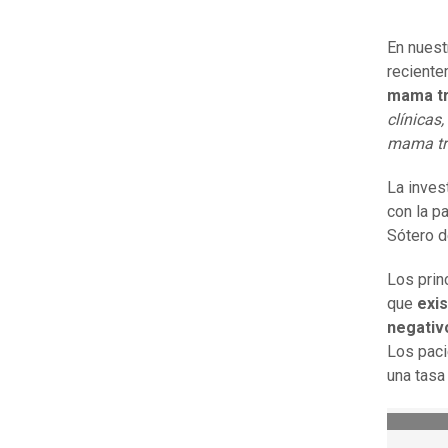
En nuest
reciente
mama tr
clínicas
mama tri
La inves
con la p
Sótero d
Los prin
que
exi
negativ
Los paci
una tas