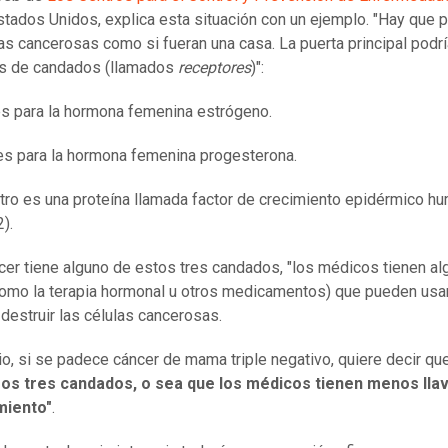
stados Unidos, explica esta situación con un ejemplo. "Hay que 
las cancerosas como si fueran una casa. La puerta principal podrí
os de candados (llamados
receptores
)":
s para la hormona femenina estrógeno.
es para la hormona femenina progesterona.
otro es una proteína llamada factor de crecimiento epidérmico h
).
ncer tiene alguno de estos tres candados, "los médicos tienen a
como la terapia hormonal u otros medicamentos) que pueden usa
 destruir las células cancerosas.
o, si se padece cáncer de mama triple negativo, quiere decir qu
sos tres candados, o sea que los médicos tienen menos lla
miento"
.