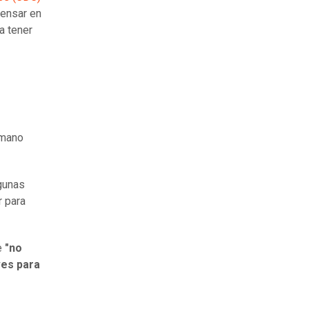
pensar en
a tener
umano
lgunas
r para
e
"no
ves para