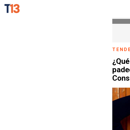
TEND
¿Qué 
padec
Cons