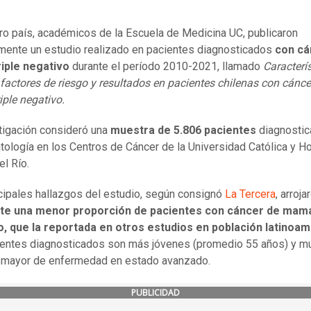
ro país, académicos de la Escuela de Medicina UC, publicaron
mente un estudio realizado en pacientes diagnosticados
con cá
iple negativo
durante el período 2010-2021, llamado
Caracterí
, factores de riesgo y resultados en pacientes chilenas con cánce
ple negativo.
tigación consideró una
muestra de 5.806 pacientes
diagnosti
atología en los Centros de Cáncer de la Universidad Católica y Ho
el Río.
cipales hallazgos del estudio, según consignó
La Tercera
, arroja
ste una menor proporción de pacientes con cáncer de mama
o, que la reportada en otros estudios en población latinoa
entes diagnosticados son más jóvenes (promedio 55 años) y m
a mayor de enfermedad en estado avanzado.
PUBLICIDAD