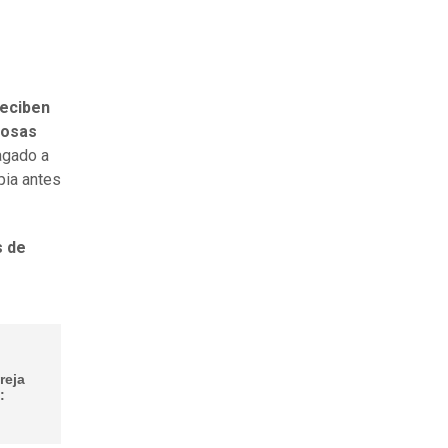
eciben
rosas
agado a
pia antes
s de
reja
: