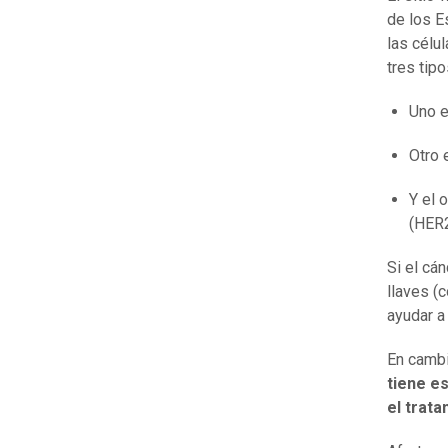
de los E
las célu
tres tip
Uno e
Otro 
Y el 
(HER2
Si el cá
llaves (
ayudar a
En cambi
tiene e
el trata