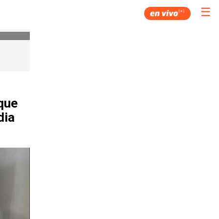
☰
que
dia