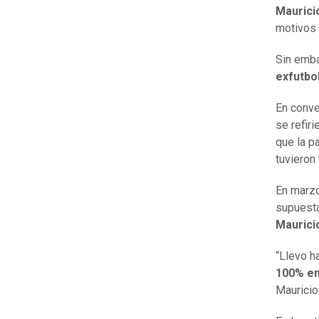
Mauricio
motivos 
Sin emba
exfutbol
En conve
se refir
que la pa
tuvieron 
En marzo
supuesta
Mauricio
“Llevo h
100% en
Maurici