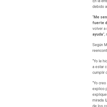
En la ent
debido 
“
Me sen
fuerte 
volver a
ayuda
”,
Según Ma
reencont
“Yo le h
a estar 
cumplir c
“Yo creo
explico p
explique
mirada.
de los c