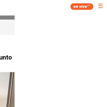
☰
junto