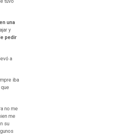
ue tuvo
 en una
ajar y
de pedir
levó a
empre iba
o que
ra no me
uien me
en su
algunos