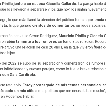
 Pinilla junto a su esposa Gissella Gallardo.
La pareja habló d
que los llevaron a separarse y los que hoy, los juntan nuevament
rgo, lo que más llamó la atención del público fue
la apariencia 
ista
, la que generó
cientos de comentarios
en redes sociales
rsación con Julio Cesar Rodríguez,
Mauricio Pinilla y Gissela 
ieron
abiertamente a los rumores
en torno a su relación. Reco
reja tuvo una relación de casi 20 años, en la que vivieron fuera d
tres hijos.
 del 2022 se supo de su separación y comenzaron los rumores
s infidelidades y nuevas parejas, como lo fue la breve relación 
 con Gala Cardirola.
arto rato solo.
Estoy postergado de mis temas personales
,
e
focado en mis niños
, mis pollitos que me necesitaban mucho”,
o en Podemos Hablar.