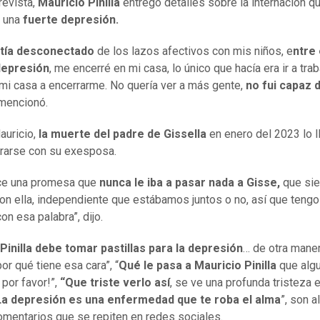
revista,
Mauricio Pinilla
entregó detalles sobre la internación q
a una
fuerte depresión.
tía desconectado
de los lazos afectivos con mis niños, e
ntre
depresión
, me encerré en mi casa, lo único que hacía era ir a trab
 mi casa a encerrarme. No quería ver a más gente,
no fui capaz 
 mencionó.
uricio,
la muerte del padre de Gissella
en enero del 2023 lo l
rarse con su exesposa.
ice una promesa que
nunca le iba a pasar nada a Gisse,
que si
con ella, independiente que estábamos juntos o no, así que teng
on esa palabra”, dijo.
Pinilla debe tomar pastillas para la depresión
… de otra mane
or qué tiene esa cara”, “
Qué le pasa a Mauricio Pinilla
que alg
 por favor!”,
“Que triste verlo así
, se ve una profunda tristeza 
La depresión es una enfermedad que te roba el alma
”, son 
omentarios que se repiten en redes sociales.