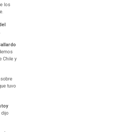
e los
e.
del
.
Gallardo
rdemos
e Chile y
 sobre
que tuvo
stoy
 dijo