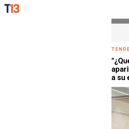
TEND
“¿Qué
apari
a su 