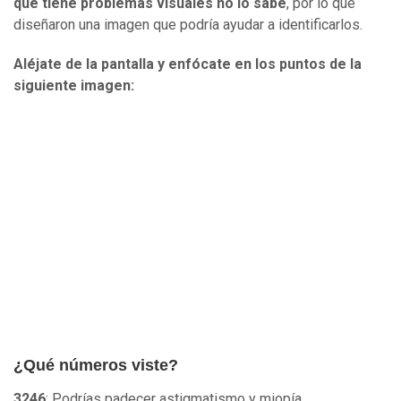
que tiene problemas visuales no lo sabe
, por lo que
diseñaron una imagen que podría ayudar a identificarlos.
Aléjate de la pantalla y enfócate en los puntos de la
siguiente imagen:
¿Qué números viste?
3246
: Podrías padecer astigmatismo y miopía.