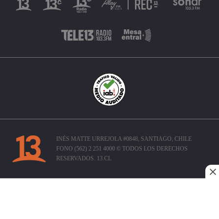
INÉS MATTE URREJOLA #0848, SANTIAGO, CHILE
FONO (562) 2 251 4000 © TODOS LOS DERECHOS
RESERVADOS. 13.CL