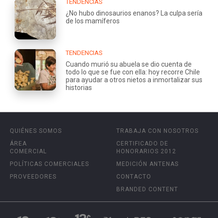
TENDENCIAS
¿No hubo dinosaurios enanos? La culpa sería
de los mamíferos
TENDENCIAS
Cuando murió su abuela se dio cuenta de
todo lo que se fue con ella: hoy recorre Chile
para ayudar a otros nietos a inmortalizar sus
historias
QUIÉNES SOMOS
TRABAJA CON NOSOTROS
ÁREA
CERTIFICADO DE
COMERCIAL
HONORARIOS 2012
POLÍTICAS COMERCIALES
MEDICIÓN ANTENAS
PROVEEDORES
CONTACTO
BRANDED CONTENT