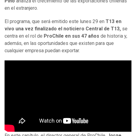
Pino
analiza el crecimiento de las exportaciones chilenas
en el extranjero.
El programa, que será emitido este lunes 29 en
T13 en
vivo una vez finalizado el noticiero Central de T13,
se
centra en el rol de
ProChile en sus 47 años
de historia y,
además, en las oportunidades que existen para que
cualquier empresa puedan exportar.
En este capítulo, el director general de ProChile,
Jorge