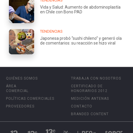
TENDENCIAS
Vida y Salud: Aumento de abdominoplastía
en Chile con Bono PAD
TENDENCIAS
Japonesa probó “sushi chileno” y generó ola
de comentarios: su reacción se hizo viral
QUIÉNES SOMOS
TRABAJA CON NOSOTROS
ÁREA
CERTIFICADO DE
COMERCIAL
HONORARIOS 2012
POLÍTICAS COMERCIALES
MEDICIÓN ANTENAS
PROVEEDORES
CONTACTO
BRANDED CONTENT