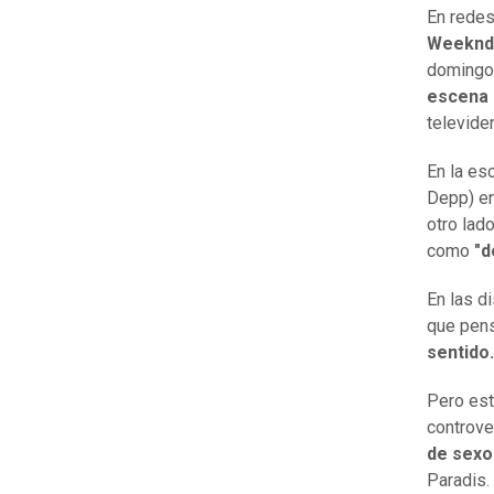
En redes
Weeknd
domingo 
escena
televide
En la es
Depp) en
otro lad
como
"d
En las d
que pens
sentido.
Pero est
controve
de sexo
Paradis.