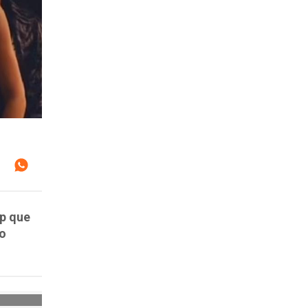
op que
so