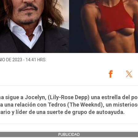
IO DE 2023 - 14:41 HRS.
a sigue a Jocelyn, (Lily-Rose Depp) una estrella del p
a una relación con Tedros (The Weeknd), un misterio
rio y líder de una suerte de grupo de autoayuda.
PUBLICIDAD