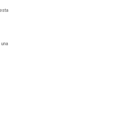
esta
e una