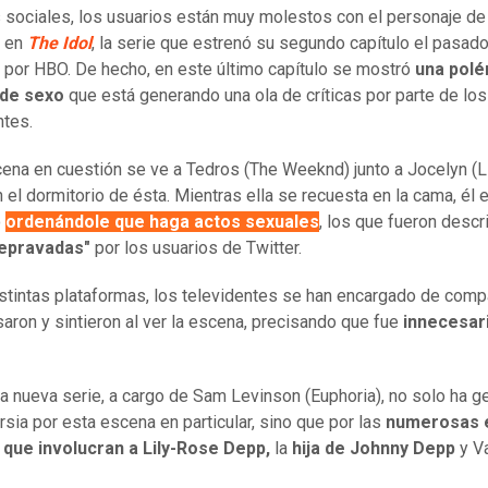
 sociales, los usuarios están muy molestos con el personaje d
en
The Idol
, la serie que estrenó su segundo capítulo el pasad
por HBO. De hecho, en este último capítulo se mostró
una polé
 de sexo
que está generando una ola de críticas por parte de los
ntes.
cena en cuestión se ve a Tedros (The Weeknd) junto a Jocelyn (
 el dormitorio de ésta. Mientras ella se recuesta en la cama, él e
o
ordenándole que haga actos sexuales
, los
que fueron descr
epravadas"
por los usuarios de Twitter.
istintas plataformas, los televidentes se han encargado de compa
aron y sintieron al ver la escena, precisando que fue
innecesari
a nueva serie, a cargo de Sam Levinson (Euphoria), no solo ha 
rsia por esta escena en particular, sino que por las
numerosas 
 que involucran a Lily-Rose Depp,
la
hija de Johnny Depp
y V