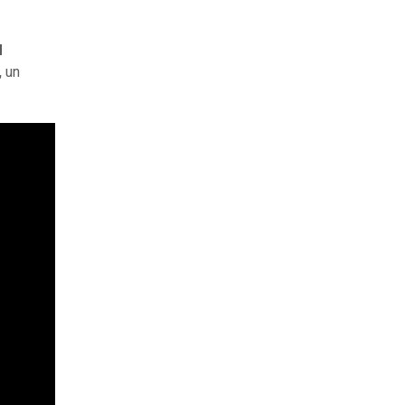
M
,
un