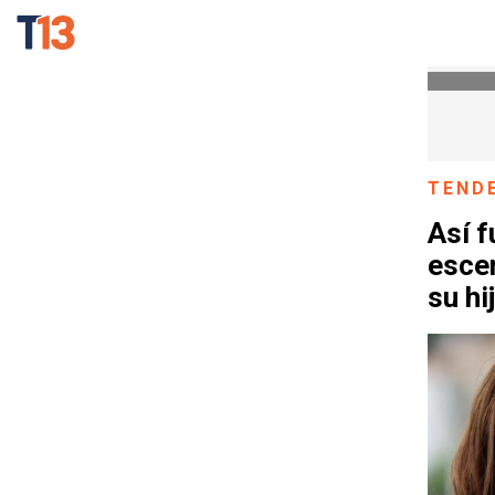
TEND
Así f
escen
su hi