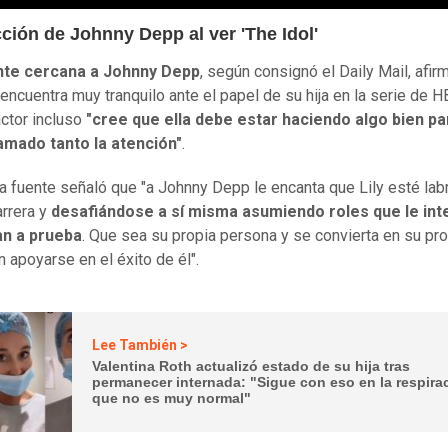
ción de Johnny Depp al ver 'The Idol'
te cercana a Johnny Depp
, según consignó el Daily Mail, afir
 encuentra muy tranquilo ante el papel de su hija en la serie de H
actor incluso
"cree que ella debe estar haciendo algo bien pa
amado tanto la atención"
.
 fuente señaló que "a Johnny Depp le encanta que Lily esté lab
rrera y
desafiándose a sí misma asumiendo roles que le int
an a prueba
. Que sea su propia persona y se convierta en su pro
in apoyarse en el éxito de él".
Lee También >
Valentina Roth actualizó estado de su hija tras
permanecer internada: "Sigue con eso en la respira
que no es muy normal"