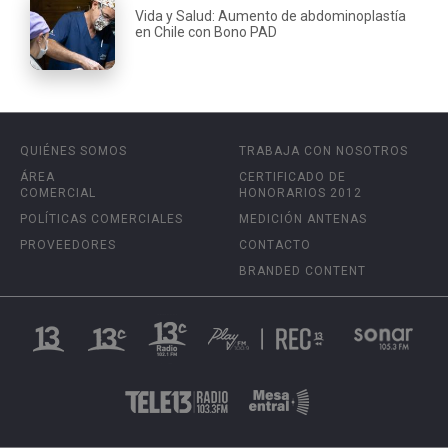
Vida y Salud: Aumento de abdominoplastía
en Chile con Bono PAD
QUIÉNES SOMOS
TRABAJA CON NOSOTROS
ÁREA
CERTIFICADO DE
COMERCIAL
HONORARIOS 2012
POLÍTICAS COMERCIALES
MEDICIÓN ANTENAS
PROVEEDORES
CONTACTO
BRANDED CONTENT