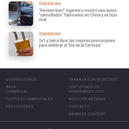
TENDENCIAS
"Revisen bien": Ingeniero mostró seis autos
"camuflados" fabricados en China y se hizo
viral
TENDENCIAS
2x1 y barra libre: las mejores promociones
para celebrar el 'Día de la Cerveza'
QUIÉNES SOMOS
TRABAJA CON NOSOTROS
ÁREA
CERTIFICADO DE
COMERCIAL
HONORARIOS 2012
POLÍTICAS COMERCIALES
MEDICIÓN ANTENAS
PROVEEDORES
CONTACTO
BRANDED CONTENT