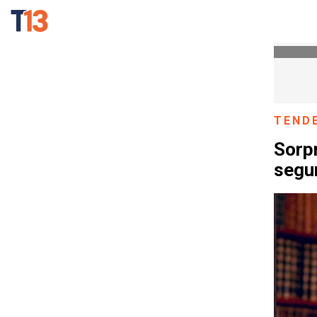
TEND
Sorp
segu