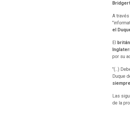
Bridger
A través 
"informat
el Duqu
El
britá
Inglater
por su a
"(...) D
Duque d
siempre
Las sigu
de la pr