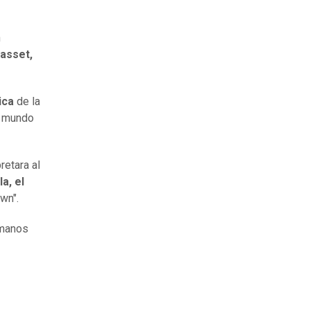
n
asset,
ica
de la
l mundo
retara al
a, el
wn".
rmanos