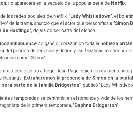
ton
, no aparecerá en la secuela de la popular serie de
Netflix
.
de las redes sociales de Netflix, "
Lady Whistledown
", el boletí
ivo" de la trama, anunció que el actor que personifica a "
Simon B
e de Hastings"
, dejará de ser parte del elenco.
nicozimbabuense
se ganó el corazón de toda la
nobleza britán
ra
del periodo de regencia y de los y las fanáticas alrededor de
ctuación como "Simon".
ebemos decirle adiós a Regé-Jean Page, quien triunfalmente interp
e Hastings.
Extrañaremos la presencia de Simon en la pantall
 será parte de la familia Bridgerton
", publicó "Lady Whistledo
ientes temporadas se centrarán en el romance y vida de los he
otagonista de la primera temporada, "
Daphne Bridgerton
".