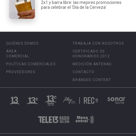
2x1 y barra libre: las mejores promociones
para celebrar el 'Día de la Cerveza'
QUIÉNES SOMOS
TRABAJA CON NOSOTROS
ÁREA
CERTIFICADO DE
COMERCIAL
HONORARIOS 2012
POLÍTICAS COMERCIALES
MEDICIÓN ANTENAS
PROVEEDORES
CONTACTO
BRANDED CONTENT