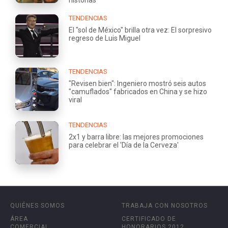
TENDENCIAS
El "sol de México" brilla otra vez: El sorpresivo
regreso de Luis Miguel
TENDENCIAS
"Revisen bien": Ingeniero mostró seis autos
"camuflados" fabricados en China y se hizo
viral
TENDENCIAS
2x1 y barra libre: las mejores promociones
para celebrar el 'Día de la Cerveza'
QUIÉNES SOMOS
TRABAJA CON NOSOTROS
ÁREA
CERTIFICADO DE
COMERCIAL
HONORARIOS 2012