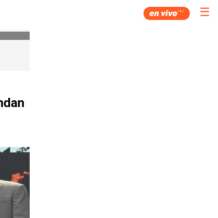
☰
ndan