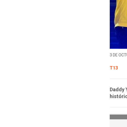
3 DE OCT
T13
Daddy Y
históri