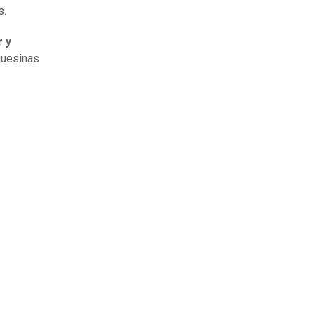
s.
 y
quesinas