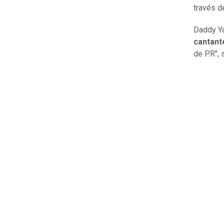
través d
Daddy Ya
cantante
de P.R",