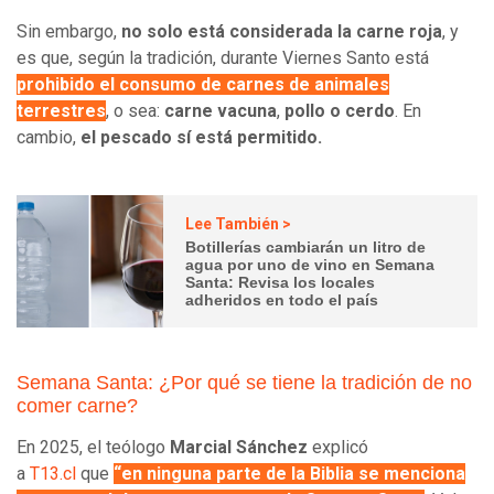
Sin embargo,
no solo está considerada la carne roja
, y
es que, según la tradición, durante Viernes Santo está
prohibido el consumo de carnes de animales
terrestres
, o sea:
carne vacuna
,
pollo o cerdo
. En
cambio,
el pescado sí está permitido.
Lee También >
Botillerías cambiarán un litro de
agua por uno de vino en Semana
Santa: Revisa los locales
adheridos en todo el país
Semana Santa: ¿Por qué se tiene la tradición de no
comer carne?
En 2025, el teólogo
Marcial Sánchez
explicó
a
T13.cl
que
“en ninguna parte de la Biblia se menciona