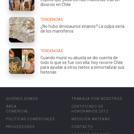
divorcio en Chile
TENDENCIAS
¿No hubo dinosaurios enanos? La culpa sería
de los mamíferos
TENDENCIAS
Cuando murió su abuela se dio cuenta de
todo lo que se fue con ella: hoy recorre Chile
para ayudar a otros nietos a inmortalizar sus
historias
QUIÉNES SOMOS
TRABAJA CON NOSOTROS
ÁREA
CERTIFICADO DE
COMERCIAL
HONORARIOS 2012
POLÍTICAS COMERCIALES
MEDICIÓN ANTENAS
PROVEEDORES
CONTACTO