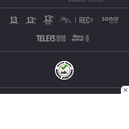
BRANDED CONTENT
INÉS MATTE URREJOLA #0848, SANTIAGO, CHILE
FONO (562) 2 251 4000 © TODOS LOS DERECHOS
RESERVADOS. 13.CL