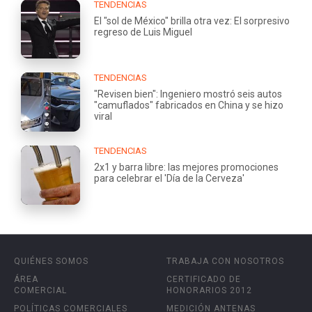
TENDENCIAS
El "sol de México" brilla otra vez: El sorpresivo
regreso de Luis Miguel
TENDENCIAS
"Revisen bien": Ingeniero mostró seis autos
"camuflados" fabricados en China y se hizo
viral
TENDENCIAS
2x1 y barra libre: las mejores promociones
para celebrar el 'Día de la Cerveza'
QUIÉNES SOMOS
TRABAJA CON NOSOTROS
ÁREA
CERTIFICADO DE
COMERCIAL
HONORARIOS 2012
POLÍTICAS COMERCIALES
MEDICIÓN ANTENAS