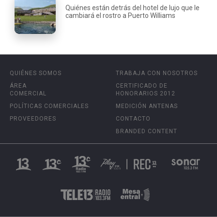
Quiénes están detrás del hotel de lujo que le
cambiará el rostro a Puerto Williams
QUIÉNES SOMOS
TRABAJA CON NOSOTROS
ÁREA
CERTIFICADO DE
COMERCIAL
HONORARIOS 2012
POLÍTICAS COMERCIALES
MEDICIÓN ANTENAS
PROVEEDORES
CONTACTO
BRANDED CONTENT