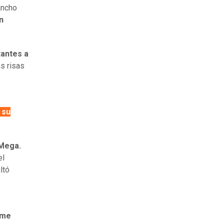
ancho
n
antes a
as risas
 su
 Mega.
el
ltó
 me