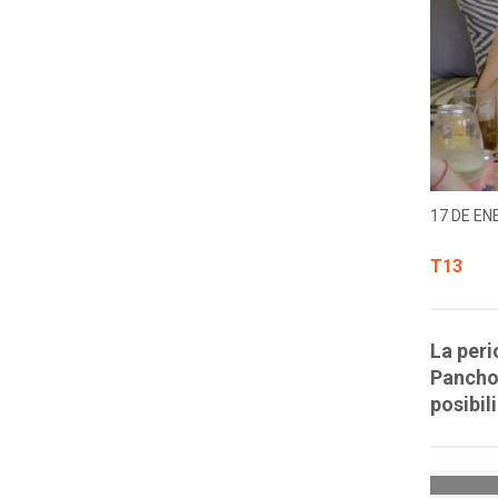
17 DE EN
T13
La peri
Pancho 
posibil