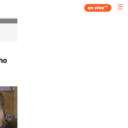
☰
cho