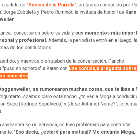
 capítulo de
"Socios de la Parrilla"
, programa conducido por P
, Jorge Zabaleta y Pedro Ruminot, la invitada de honor fue
Kare
weiler
.
stancia, conversaron sobre su vida y
sus momentos más import
rsonal y profesional.
Además, la periodista entró en el juego, l
omas de los conductores.
sentido, y mientras disfrutaban de la conversación, Pancho
 "puso en aprietos" a Karen con
una compleja pregunta sobre
os laborales
.
Doggenweiler, se rumorearon muchas cosas, que te ibas a
reguntarte, seamos claro esta noche, ¿te vas a Mega a conducir 
con Sepu (Rodrigo Sepúlveda) y (José Antonio) Neme?", le consu
.
la animadora se rió nerviosa, no tuvo problemas para contestar
ente. "
Eso decía, ¿estaré para matinal? Me encanta Mega,