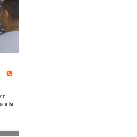
or
ó a la