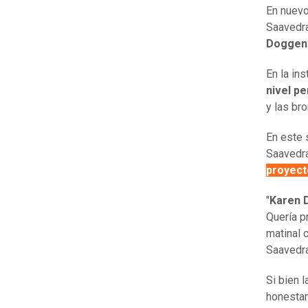
En nuevo
Saavedra
Doggen
En la in
nivel pe
y las br
En este 
Saavedra
proyect
"
Karen 
Quería p
matinal 
Saavedra
Si bien 
honestam