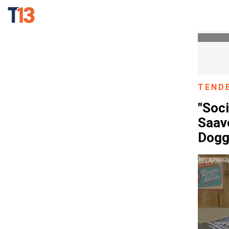
TEND
"Soci
Saave
Dogg