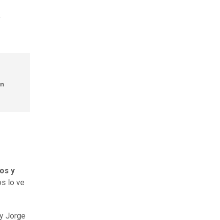
,
en
os y
os lo ve
 y Jorge