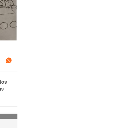
los
as