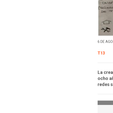
6 DE AGO
T13
La crea
ocho añ
redes s