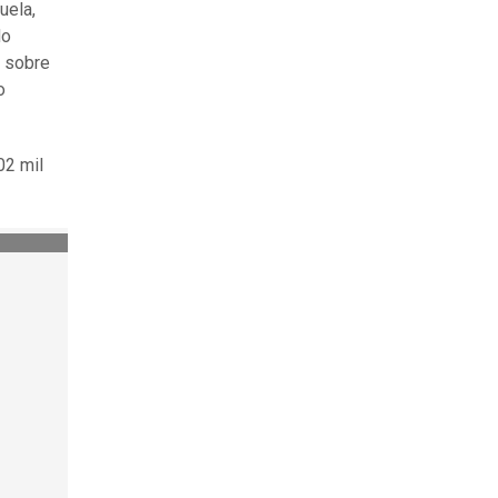
uela,
do
y sobre
o
02 mil