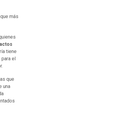
s que más
 quienes
actos
ría tiene
 para el
r.
sas que
e una
da
entados