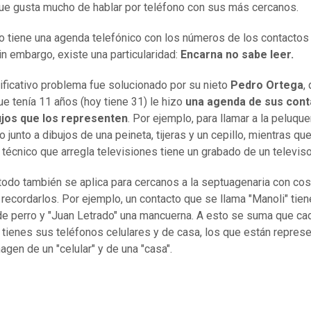
ue gusta mucho de hablar por teléfono con sus más cercanos.
o tiene una agenda telefónico con los números de los contacto
Sin embargo, existe una particularidad:
Encarna no sabe leer.
ificativo problema fue solucionado por su nieto
Pedro Ortega
,
e tenía 11 años (hoy tiene 31) le hizo
una agenda de sus cont
ujos que los representen
. Por ejemplo, para llamar a la peluque
 junto a dibujos de una peineta, tijeras y un cepillo, mientras que
 técnico que arregla televisiones tiene un grabado de un televiso
odo también se aplica para cercanos a la septuagenaria con co
 recordarlos. Por ejemplo, un contacto que se llama "Manoli" tien
e perro y "Juan Letrado" una mancuerna. A esto se suma que ca
 tienes sus teléfonos celulares y de casa, los que están repres
agen de un "celular" y de una "casa".