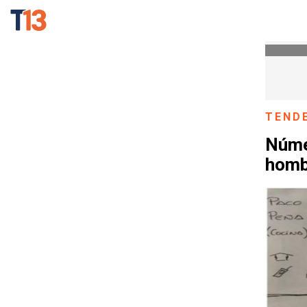
TEND
Núme
hombr