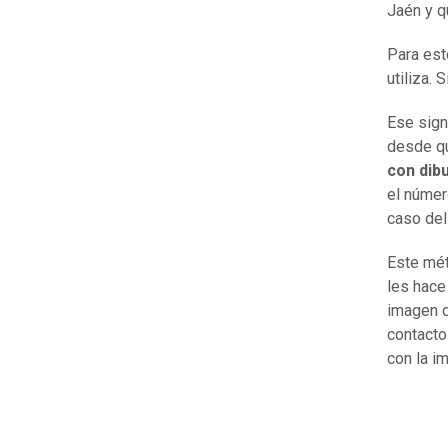
Jaén y q
Para est
utiliza. 
Ese sign
desde qu
con dib
el número
caso del
Este mét
les hace
imagen d
contacto
con la im