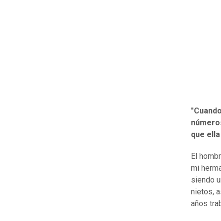
"Cuando 
números
que ell
El hombr
mi herma
siendo u
nietos, 
años tra