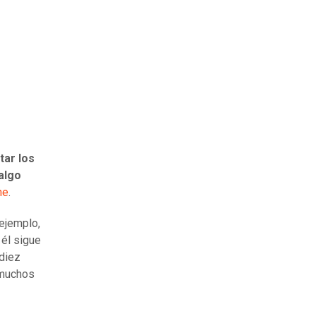
tar los
algo
ne
.
 ejemplo,
 él sigue
 diez
 muchos