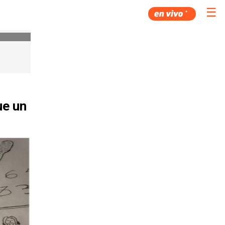
☰
ue un