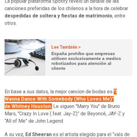
La popular plataforma Spotify reveló un detalle de las
canciones preferidas de los chilenos a la hora de celebrar
despedidas de soltera y fiestas de matrimonio
, entre
otros.
Lee También >
España prohíbe que empresas
utilicen exclusivamente a medios
robotizados para atención al
cliente
En base a sus datos, la mejor cancion de bodas es
"I
Wanna Dance With Somebody (Who Loves Me)"
de Whitney Houston.
Le siguen "Marry You" de Bruno
Mars, "Crazy In Love ( feat. Jay-Z)” de Beyoncé, JAY-Z y
“All of Me” de John Legend.
A su vez,
Ed Sheeran
es el artista elegido para el “vals de