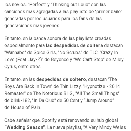
los novios; "Perfect" y "Thinking out Loud" son las
canciones más agregadas a las playlists de "primer baile"
generadas por los usuarios para los fans de las
generaciones más jóvenes.
En tanto, en la banda sonora de las playlists creadas
especialmente para
las despedidas de soltera
destacan
"Wannabe" de Spice Girls, "No Scrubs" de TLC, "Crazy In
Love (Feat. Jay-Z)" de Beyoncé y "We Can't Stop" de Miley
Cyrus, entre otros.
En tanto, en las
despedidas de soltero
, destacan "The
Boys Are Back In Town" de Thin Lizzy, "Hypnotize - 2014
Remaster" de The Notorious B.I.G., "All The Small Things"
de blink-182, "In Da Club" de 50 Cent y “Jump Around”
de House of Pain.
Cabe señalar que, Spotify está renovando su hub global
“Wedding Season”
. La nueva playlist, "A Very Mindy Weiss