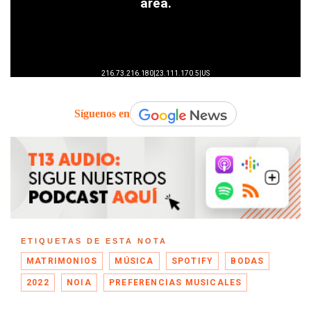
Síguenos en
ETIQUETAS DE ESTA NOTA
MATRIMONIOS
MÚSICA
SPOTIFY
BODAS
2022
NOIA
PREFERENCIAS MUSICALES