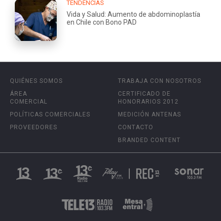
TENDENCIAS
Vida y Salud: Aumento de abdominoplastía
en Chile con Bono PAD
QUIÉNES SOMOS
TRABAJA CON NOSOTROS
ÁREA
CERTIFICADO DE
COMERCIAL
HONORARIOS 2012
POLÍTICAS COMERCIALES
MEDICIÓN ANTENAS
PROVEEDORES
CONTACTO
BRANDED CONTENT