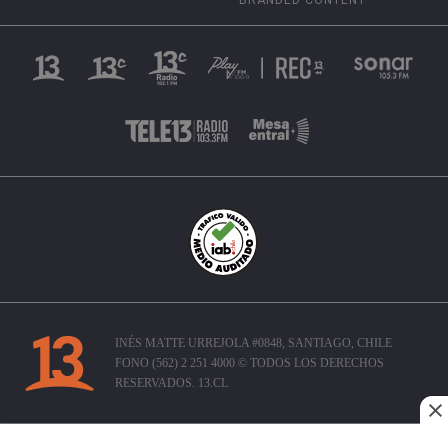
INÉS MATTE URREJOLA #0848, SANTIAGO, CHILE
FONO (562) 2 251 4000 © TODOS LOS DERECHOS
RESERVADOS. 13.CL