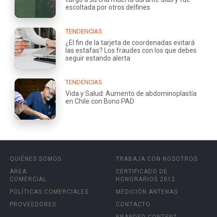
escoltada por otros delfines
TENDENCIAS
¿El fin de la tarjeta de coordenadas evitará
las estafas? Los fraudes con los que debes
seguir estando alerta
TENDENCIAS
Vida y Salud: Aumento de abdominoplastía
en Chile con Bono PAD
QUIÉNES SOMOS
TRABAJA CON NOSOTROS
ÁREA
CERTIFICADO DE
COMERCIAL
HONORARIOS 2012
POLÍTICAS COMERCIALES
MEDICIÓN ANTENAS
PROVEEDORES
CONTACTO
BRANDED CONTENT