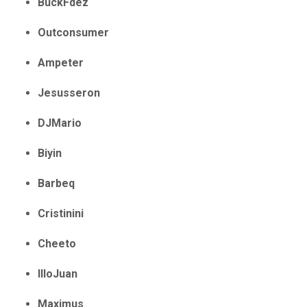
BuckFdez
Outconsumer
Ampeter
Jesusseron
DJMario
Biyin
Barbeq
Cristinini
Cheeto
IlloJuan
Maximus