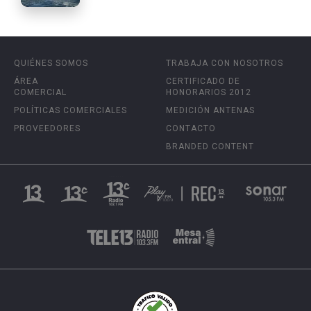
QUIÉNES SOMOS
TRABAJA CON NOSOTROS
ÁREA
CERTIFICADO DE
COMERCIAL
HONORARIOS 2012
POLÍTICAS COMERCIALES
MEDICIÓN ANTENAS
PROVEEDORES
CONTACTO
BRANDED CONTENT