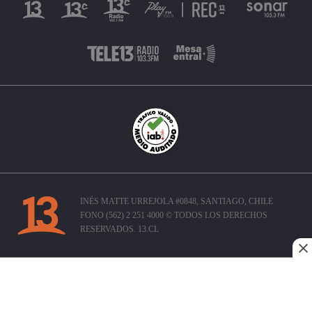
INÉS MATTE URREJOLA #0848, SANTIAGO, CHILE
FONO (562) 2 251 4000 © TODOS LOS DERECHOS
RESERVADOS. 13.CL