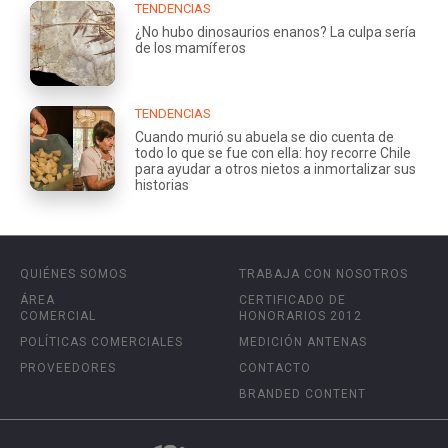
TENDENCIAS
¿No hubo dinosaurios enanos? La culpa sería
de los mamíferos
TENDENCIAS
Cuando murió su abuela se dio cuenta de
todo lo que se fue con ella: hoy recorre Chile
para ayudar a otros nietos a inmortalizar sus
historias
QUIÉNES SOMOS
TRABAJA CON NOSOTROS
ÁREA
CERTIFICADO DE
COMERCIAL
HONORARIOS 2012
POLÍTICAS COMERCIALES
MEDICIÓN ANTENAS
PROVEEDORES
CONTACTO
BRANDED CONTENT