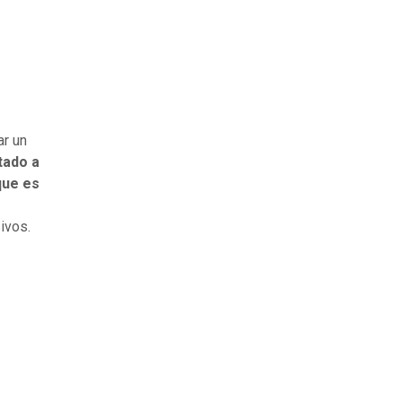
ar un
ado a
que es
ivos.