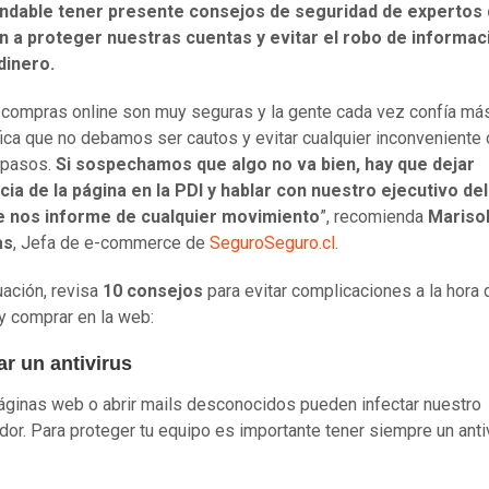
dable tener presente consejos de seguridad de expertos
n a proteger nuestras cuentas y evitar el robo de informac
 dinero.
 compras online son muy seguras y la gente cada vez confía más
fica que no debamos ser cautos y evitar cualquier inconveniente
 pasos.
Si sospechamos que algo no va bien, hay que dejar
ia de la página en la PDI y hablar con nuestro ejecutivo de
e nos informe de cualquier movimiento
”, recomienda
Mariso
as
, Jefa de e-commerce de
SeguroSeguro.cl
.
uación, revisa
10 consejos
para evitar complicaciones a la hora 
y comprar en la web:
zar un antivirus
páginas web o abrir mails desconocidos pueden infectar nuestro
or. Para proteger tu equipo es importante tener siempre un anti
.