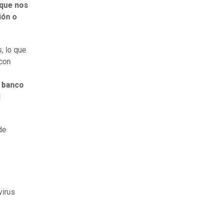
 que nos
ión o
, lo que
 con
l banco
l
de
virus