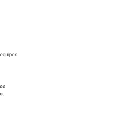
 equipos
os
co.