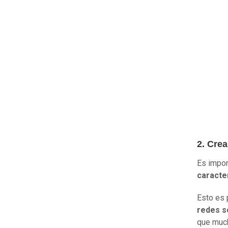
2. Cre
Es impo
caracte
Esto es 
redes s
que muc