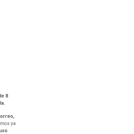
de 8
la.
correo,
zamos ya
luso