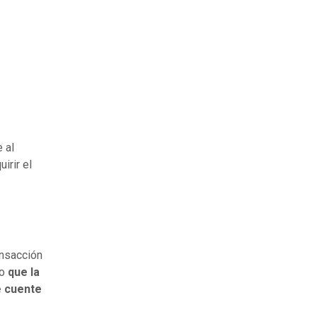
 al
irir el
ansacción
lo
que la
e cuente