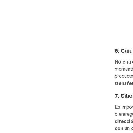
6. Cui
No entr
momento 
product
transfe
7. Siti
Es impor
o entreg
direcci
con un 