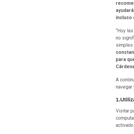
recomen
ayudará
incluso
“Hoy las
no signi
simples
constanc
para qu
Cárden
A contin
navegar 
1.Utili
Visitar 
computad
activado