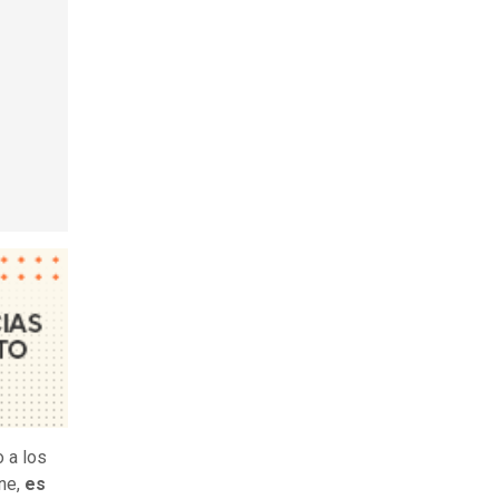
 a los
ne,
es