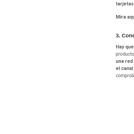
tarjeta
Mira aq
3. Con
Hay que
producto
una red 
el canal
comproba