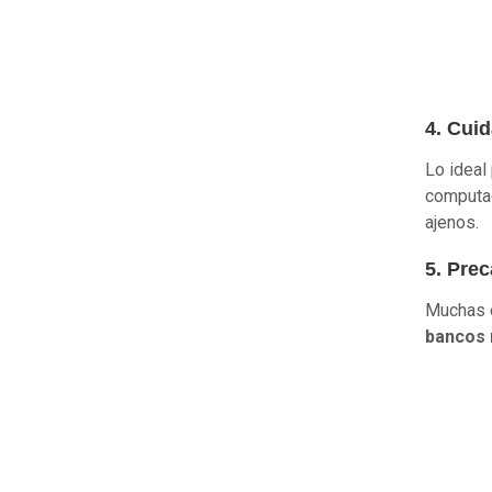
4. Cui
Lo ideal
computad
ajenos.
5. Pre
Muchas e
bancos 