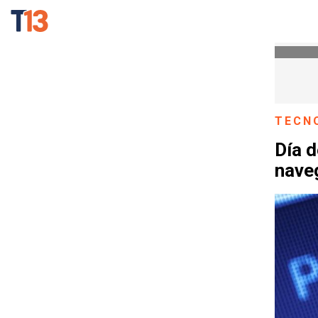
TECN
Día d
nave