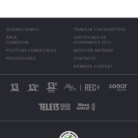
QUIÉNES SOMOS
TRABAJA CON NOSOTROS
ÁREA
CERTIFICADO DE
COMERCIAL
HONORARIOS 2012
POLÍTICAS COMERCIALES
MEDICIÓN ANTENAS
PROVEEDORES
CONTACTO
BRANDED CONTENT