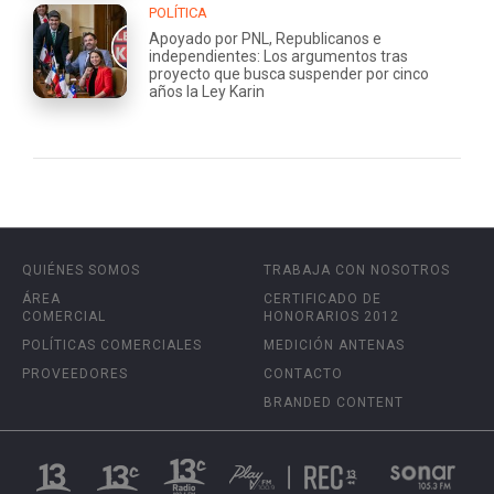
POLÍTICA
Apoyado por PNL, Republicanos e
independientes: Los argumentos tras
proyecto que busca suspender por cinco
años la Ley Karin
QUIÉNES SOMOS
TRABAJA CON NOSOTROS
ÁREA
CERTIFICADO DE
COMERCIAL
HONORARIOS 2012
POLÍTICAS COMERCIALES
MEDICIÓN ANTENAS
PROVEEDORES
CONTACTO
BRANDED CONTENT