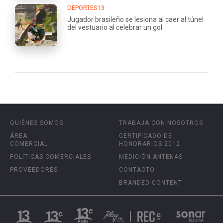
DEPORTES13
Jugador brasileño se lesiona al caer al túnel
del vestuario al celebrar un gol
QUIÉNES SOMOS
TRABAJA CON NOSOTROS
ÁREA
CERTIFICADO DE
COMERCIAL
HONORARIOS 2012
POLÍTICAS COMERCIALES
MEDICIÓN ANTENAS
PROVEEDORES
CONTACTO
BRANDED CONTENT