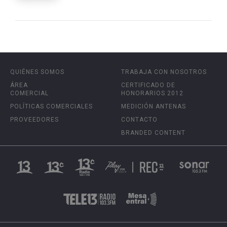
QUIÉNES SOMOS
TRABAJA CON NOSOTROS
ÁREA
CERTIFICADO DE
COMERCIAL
HONORARIOS 2012
POLÍTICAS COMERCIALES
MEDICIÓN ANTENAS
PROVEEDORES
CONTACTO
BRANDED CONTENT