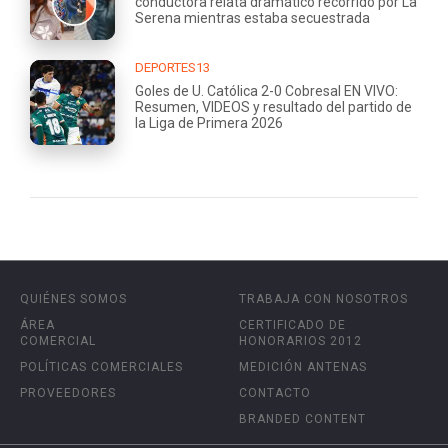
conductora relata dramático recorrido por La
Serena mientras estaba secuestrada
DEPORTES13
Goles de U. Católica 2-0 Cobresal EN VIVO:
Resumen, VIDEOS y resultado del partido de
la Liga de Primera 2026
QUIÉNES SOMOS
TRABAJA CON NOSOTROS
ÁREA
CERTIFICADO DE
COMERCIAL
HONORARIOS 2012
POLÍTICAS COMERCIALES
MEDICIÓN ANTENAS
PROVEEDORES
CONTACTO
BRANDED CONTENT