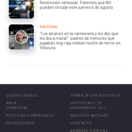
Restricción vehicular: Patentes que NO
pueden circular este jueves 6 de agosto
NACIONAL
“Los alcanzó en la camioneta y les dijo que
los iba a matar”: padres de menores que
jugaban ring-raja relatan noche de terror en
Vitacura
QUIÉNES SOMOS
TRABAJA CON NOSOTROS
ÁREA
CERTIFICADO DE
COMERCIAL
HONORARIOS 2012
POLÍTICAS COMERCIALES
MEDICIÓN ANTENAS
PROVEEDORES
CONTACTO
BRANDED CONTENT