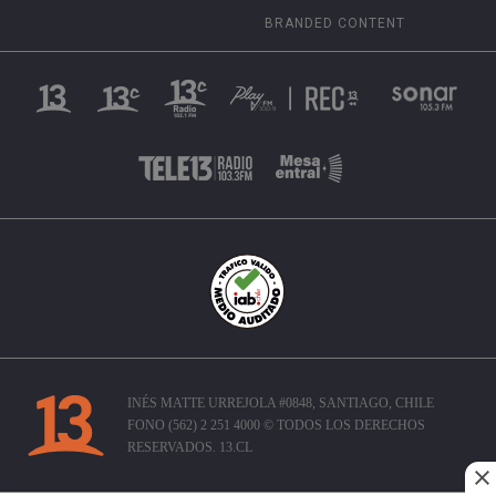
BRANDED CONTENT
INÉS MATTE URREJOLA #0848, SANTIAGO, CHILE
FONO (562) 2 251 4000 © TODOS LOS DERECHOS
RESERVADOS. 13.CL