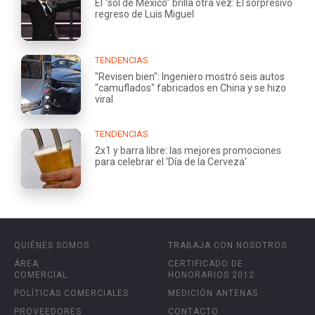
El "sol de México" brilla otra vez: El sorpresivo
regreso de Luis Miguel
TENDENCIAS
"Revisen bien": Ingeniero mostró seis autos
"camuflados" fabricados en China y se hizo
viral
TENDENCIAS
2x1 y barra libre: las mejores promociones
para celebrar el 'Día de la Cerveza'
QUIÉNES SOMOS
TRABAJA CON NOSOTROS
ÁREA
CERTIFICADO DE
COMERCIAL
HONORARIOS 2012
POLÍTICAS COMERCIALES
MEDICIÓN ANTENAS
PROVEEDORES
CONTACTO