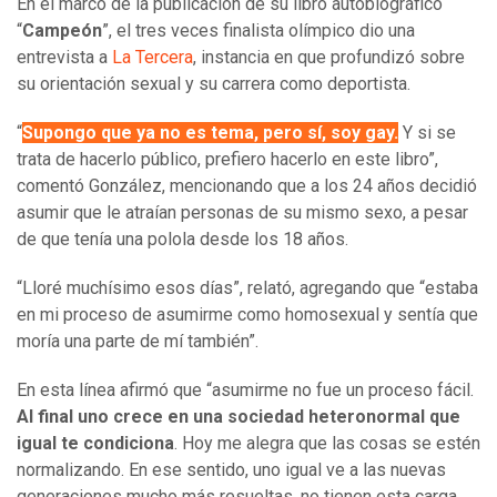
En el marco de la publicación de su libro autobiográfico
“
Campeón
”, el tres veces finalista olímpico dio una
entrevista a
La Tercera
, instancia en que profundizó sobre
su orientación sexual y su carrera como deportista.
“
Supongo que ya no es tema, pero sí,
soy gay.
Y si se
trata de hacerlo público, prefiero hacerlo en este libro”,
comentó González, mencionando que a los 24 años decidió
asumir que le atraían personas de su mismo sexo, a pesar
de que tenía una polola desde los 18 años.
“Lloré muchísimo esos días”, relató, agregando que “estaba
en mi proceso de asumirme como homosexual y sentía que
moría una parte de mí también”.
En esta línea afirmó que “asumirme no fue un proceso fácil.
Al final uno crece en una sociedad heteronormal que
igual te condiciona
. Hoy me alegra que las cosas se estén
normalizando. En ese sentido, uno igual ve a las nuevas
generaciones mucho más resueltas, no tienen esta carga